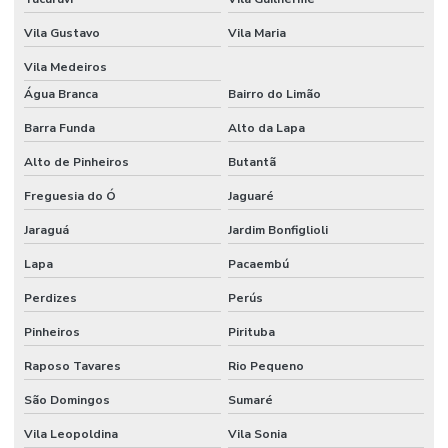
Etiquetas Adesivas Térmicas Para Identificação
Vila Gustavo
Vila Maria
Etiquetas Autocolantes
Vila Medeiros
Etiquetas Autocolantes Personalizadas
Água Branca
Bairro do Limão
Etiquetas Bopp Adesiva
Barra Funda
Alto da Lapa
Alto de Pinheiros
Butantã
Etiquetas Bopp Adesiva Para Câmara Fria
Freguesia do Ó
Jaguaré
Etiquetas Bopp Adesiva Para Congelados
Jaraguá
Jardim Bonfiglioli
Etiquetas Bopp Adesiva Para Identificação De Produtos
Lapa
Pacaembú
Etiquetas Bopp Para Laboratório
Perdizes
Perús
Etiquetas Bopp Removíveis Paraná
Pinheiros
Pirituba
Etiquetas Bopp Removíveis Santa Catarina
Raposo Tavares
Rio Pequeno
Etiquetas Bopp Sem Cola Para Vidros
São Domingos
Sumaré
Etiquetas Brancas Em Milheiros
Vila Leopoldina
Vila Sonia