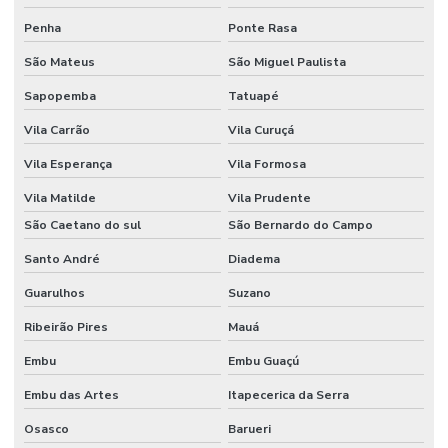
Fornecedor De Etiquetas Com Cola Hotmelt
Penha
Ponte Rasa
Fornecedor De Etiquetas No Rio Grande Do Sul
São Mateus
São Miguel Paulista
Fornecedor De Etiquetas Térmicas Adesivas Em Minas Gerais
Sapopemba
Tatuapé
Fornecedor De Ribbon Cera No Paraná
Vila Carrão
Vila Curuçá
Fornecedor De Ribbon Misto Minas Gerais
Vila Esperança
Vila Formosa
Fornecedor De Ribbon Resina No Sul
Vila Matilde
Vila Prudente
Fornecedor Ribbon Cera 110x74 Em Minas Gerais
São Caetano do sul
São Bernardo do Campo
Santo André
Diadema
Fornecedores De Etiquetas Bopp Adesiva No Paraná
Guarulhos
Suzano
Fornecedores De Etiquetas Para Móveis Rs
Ribeirão Pires
Mauá
Fornecedores De Etiquetas Removíveis
Embu
Embu Guaçú
Fornecedores De Etiquetas Tag Para Roupas
Embu das Artes
Itapecerica da Serra
Fornecedores De Etiquetas Térmicas Adesivas No Paraná
Osasco
Barueri
Fornecedores De Ribbon Cera Sul