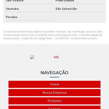
São Vicente
Praia Grande
Ribbon Cera 110mm
Ubatuba
São Sebastião
Ribbon Cera 110mm Distribuidor Em Mg
Peruíbe
Ribbon Cera 110mm Ideal Para Etiquetas
O conteúdo do texto desta página é de direito reservado. Sua reprodução, parcial ou total,
Ribbon Cera 110mm Para Impressão
mesmo citando nossos links, é proibida sem a autorização do autor. Crime de violação de
direito autoral – artigo 184 do Código Penal –
Lei 9610/98 - Lei de direitos autorais
.
Ribbon Cera 110mm Para Impressoras
Ribbon Cera 110mm Tubete 1 Polegada
Ribbon Cera 110mm X 74m Para Indústria
Ribbon Cera 110mm X 74m Tubete 1 2 Polegada
NAVEGAÇÃO
Ribbon Cera 110x300
Home
Ribbon Cera 110x450 Metros
Nossa Empresa
Ribbon Cera 110x450 Minas Gerais
Produtos
Ribbon Cera 110x450 Santa Catarina