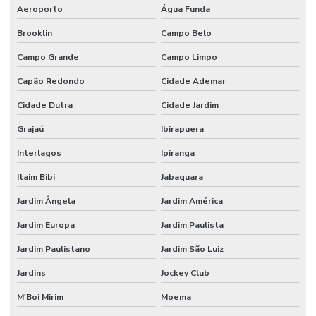
Etiquetas Couche Adesivas Sem Resíduo
Aeroporto
Água Funda
Brooklin
Campo Belo
Etiquetas Couche Sem Resíduo
Campo Grande
Campo Limpo
Etiquetas Nylon Resinado Para Fabricação De Colchões
Capão Redondo
Cidade Ademar
Etiquetas Nylon Resinado Sem Corte Minas Gerais
Cidade Dutra
Cidade Jardim
Etiquetas Para Encomendas Em Minas Gerais
Grajaú
Ibirapuera
Etiquetas Para Impressora Grande Demanda
Interlagos
Ipiranga
Etiquetas Para Móveis E Vidros
Itaim Bibi
Jabaquara
Etiquetas Para Superfícies Removíveis
Jardim Ângela
Jardim América
Etiquetas Removíveis Para Indústria
Jardim Europa
Jardim Paulista
Etiquetas Removíveis Para Vidros Santa Catarina
Jardim Paulistano
Jardim São Luiz
Etiquetas Resinadas
Jardins
Jockey Club
Etiquetas Tag Adesivas Com Cola Para Roupas
M'Boi Mirim
Moema