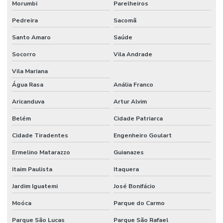
Etiquetas Tag De Roupas Com Furinho
Morumbi
Parelheiros
Pedreira
Sacomã
Etiquetas Tag Para Impressoras Argox
Santo Amaro
Saúde
Etiquetas Tag Para Roupas
Socorro
Vila Andrade
Etiquetas Tag Para Roupas Em Santa Catarina
Vila Mariana
Etiquetas Tag Para Roupas No Rio Grande Do Sul
Água Rasa
Anália Franco
Etiquetas Térmicas Adesivas Para Encomendas
Aricanduva
Artur Alvim
Fábrica De Etiquetas Bopp Adesiva Em Mg
Belém
Cidade Patriarca
Fornecedor De Etiqueta De Gondola No Rio Grande Do Sul
Cidade Tiradentes
Engenheiro Goulart
Fornecedor De Etiqueta Nylon Resinado
Ermelino Matarazzo
Guianazes
Fornecedor De Etiqueta Nylon Resinado Santa Catarina
Itaim Paulista
Itaquera
Jardim Iguatemi
José Bonifácio
Fornecedor De Etiquetas Adesivas Paraná
Moóca
Parque do Carmo
Fornecedor De Etiquetas Adesivas Sul
Parque São Lucas
Parque São Rafael