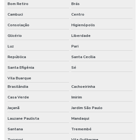
Bom Retiro
Brás
Etiquetas Adesivas Para Caixas
Cambuci
Centro
Etiquetas Adesivas Para Embalagens
Consolação
Higienópolis
Etiquetas Adesivas Para Impressora
Glicério
Liberdade
Etiquetas Adesivas Para Móveis
Luz
Pari
Etiquetas Adesivas Para Móveis Minas Gerais
República
Santa Cecília
Etiquetas Adesivas Para Roupas
Santa Efigênia
Sé
Etiquetas Adesivas Para Superfícies Difíceis
Vila Buarque
Brasilândia
Cachoeirinha
Etiquetas Adesivas Personalizadas
Casa Verde
Imirim
Etiquetas Adesivas Personalizadas Em Santa Catarina
Jaçanã
Jardim São Paulo
Etiquetas Adesivas Removíveis
Lauzane Paulista
Mandaqui
Etiquetas Adesivas Resistentes Para Sacaria
Santana
Tremembé
Etiquetas Adesivas Sem Resíduo
Tucuruvi
Vila Guilherme