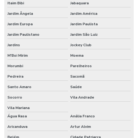
Itaim Bibi
Jabaquara
Etiquetas Para Superfícies Removíveis
Jardim Ângela
Jardim América
Etiquetas Removíveis Para Indústria
Jardim Europa
Jardim Paulista
Etiquetas Removíveis Para Vidros Santa Catarina
Jardim Paulistano
Jardim São Luiz
Etiquetas Resinadas
Jardins
Jockey Club
Etiquetas Tag Adesivas Com Cola Para Roupas
M'Boi Mirim
Moema
Etiquetas Tag De Roupas Com Furinho
Morumbi
Parelheiros
Pedreira
Sacomã
Etiquetas Tag Para Impressoras Argox
Santo Amaro
Saúde
Etiquetas Tag Para Roupas
Socorro
Vila Andrade
Etiquetas Tag Para Roupas Em Santa Catarina
Vila Mariana
Etiquetas Tag Para Roupas No Rio Grande Do Sul
Água Rasa
Anália Franco
Etiquetas Térmicas Adesivas Para Encomendas
Aricanduva
Artur Alvim
Fábrica De Etiquetas Bopp Adesiva Em Mg
Belém
Cidade Patriarca