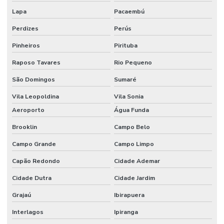
Lapa
Pacaembú
Etiquetas Bopp Para Laboratório
Perdizes
Perús
Etiquetas Bopp Removíveis Paraná
Pinheiros
Pirituba
Etiquetas Bopp Removíveis Santa Catarina
Raposo Tavares
Rio Pequeno
Etiquetas Bopp Sem Cola Para Vidros
São Domingos
Sumaré
Etiquetas Brancas Em Milheiros
Vila Leopoldina
Vila Sonia
Etiquetas Couche Adesivas Sem Resíduo
Aeroporto
Água Funda
Brooklin
Campo Belo
Etiquetas Couche Sem Resíduo
Campo Grande
Campo Limpo
Etiquetas Nylon Resinado Para Fabricação De Colchões
Capão Redondo
Cidade Ademar
Etiquetas Nylon Resinado Sem Corte Minas Gerais
Cidade Dutra
Cidade Jardim
Etiquetas Para Encomendas Em Minas Gerais
Grajaú
Ibirapuera
Etiquetas Para Impressora Grande Demanda
Interlagos
Ipiranga
Etiquetas Para Móveis E Vidros