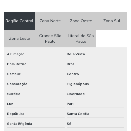
Etiqueta Térmica Adesiva Linha Seca
Etiquetas Adesivas
Região Central
Zona Norte
Zona Oeste
Zona Sul
Etiquetas Adesivas 105 X 50mm
Etiquetas Adesivas Em Couche No Paraná
Grande São
Litoral de São
Zona Leste
Paulo
Paulo
Etiquetas Adesivas Em Rolos
Aclimação
Bela Vista
Etiquetas Adesivas Em Rolos De Diversas Medidas
Bom Retiro
Brás
Etiquetas Adesivas Para Caixas
Cambuci
Centro
Etiquetas Adesivas Para Embalagens
Consolação
Higienópolis
Etiquetas Adesivas Para Impressora
Glicério
Liberdade
Etiquetas Adesivas Para Móveis
Luz
Pari
Etiquetas Adesivas Para Móveis Minas Gerais
República
Santa Cecília
Etiquetas Adesivas Para Roupas
Santa Efigênia
Sé
Etiquetas Adesivas Para Superfícies Difíceis