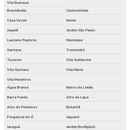
Vila Buarque
Brasilândia
Cachoeirinha
Etiquetas Adesivas Personalizadas
Casa Verde
Imirim
Etiquetas Adesivas Personalizadas Em Santa Catarina
Jaçanã
Jardim São Paulo
Etiquetas Adesivas Removíveis
Lauzane Paulista
Mandaqui
Etiquetas Adesivas Resistentes Para Sacaria
Santana
Tremembé
Etiquetas Adesivas Sem Resíduo
Tucuruvi
Vila Guilherme
Etiquetas Adesivas Térmicas Para Identificação
Vila Gustavo
Vila Maria
Etiquetas Autocolantes
Vila Medeiros
Etiquetas Autocolantes Personalizadas
Água Branca
Bairro do Limão
Etiquetas Bopp Adesiva
Barra Funda
Alto da Lapa
Alto de Pinheiros
Butantã
Etiquetas Bopp Adesiva Para Câmara Fria
Freguesia do Ó
Jaguaré
Etiquetas Bopp Adesiva Para Congelados
Jaraguá
Jardim Bonfiglioli
Etiquetas Bopp Adesiva Para Identificação De Produtos