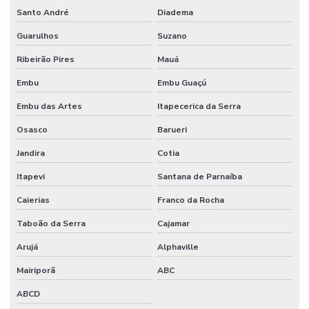
Santo André
Diadema
Fornecedores De Etiquetas Bopp Adesiva No Paraná
Guarulhos
Suzano
Fornecedores De Etiquetas Para Móveis Rs
Ribeirão Pires
Mauá
Fornecedores De Etiquetas Removíveis
Embu
Embu Guaçú
Fornecedores De Etiquetas Tag Para Roupas
Embu das Artes
Itapecerica da Serra
Fornecedores De Etiquetas Térmicas Adesivas No Paraná
Osasco
Barueri
Fornecedores De Ribbon Cera Sul
Jandira
Cotia
Onde Comprar Etiquetas Bopp
Itapevi
Santana de Parnaíba
Onde Comprar Etiquetas Bopp Adesiva Em Sc
Caierias
Franco da Rocha
Onde Comprar Etiquetas Couche Paraná
Taboão da Serra
Cajamar
Onde Comprar Etiquetas Para Roupas Em Paraná
Arujá
Alphaville
Onde Comprar Etiquetas Térmicas Adesivas No Sul
Mairiporã
ABC
ABCD
Onde Comprar Ribbon Cera 1 Polegada