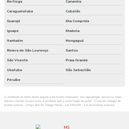
Bertioga
Cananéia
Onde Comprar Ribbon Cera 110x74 No Paraná
Caraguatatuba
Cubatão
Onde Comprar Ribbon Cera No Sul
Guarujá
Ilha Comprida
Onde Comprar Ribbon Misto Paraná
Iguape
Ilhabela
Onde Encontrar Etiqueta De Gondola Em Santa Catarina
Itanhaém
Mongaguá
Onde Encontrar Etiqueta Nylon Resinado
Riviera de São Lourenço
Santos
Preço De Etiqueta De Gondola Branca Ou Amarela
São Vicente
Praia Grande
Ribbon Cera 110mm
Ubatuba
São Sebastião
Ribbon Cera 110mm Distribuidor Em Mg
Peruíbe
Ribbon Cera 110mm Ideal Para Etiquetas
O conteúdo do texto desta página é de direito reservado. Sua reprodução, parcial ou total,
Ribbon Cera 110mm Para Impressão
mesmo citando nossos links, é proibida sem a autorização do autor. Crime de violação de
direito autoral – artigo 184 do Código Penal –
Lei 9610/98 - Lei de direitos autorais
.
Ribbon Cera 110mm Para Impressoras
Ribbon Cera 110mm Tubete 1 Polegada