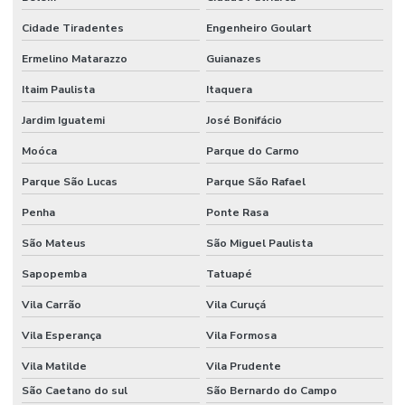
Fornecedor De Etiqueta De Gondola No Rio Grande Do Sul
Cidade Tiradentes
Engenheiro Goulart
Fornecedor De Etiqueta Nylon Resinado
Ermelino Matarazzo
Guianazes
Fornecedor De Etiqueta Nylon Resinado Santa Catarina
Itaim Paulista
Itaquera
Jardim Iguatemi
José Bonifácio
Fornecedor De Etiquetas Adesivas Paraná
Moóca
Parque do Carmo
Fornecedor De Etiquetas Adesivas Sul
Parque São Lucas
Parque São Rafael
Fornecedor De Etiquetas Com Cola Hotmelt
Penha
Ponte Rasa
Fornecedor De Etiquetas No Rio Grande Do Sul
São Mateus
São Miguel Paulista
Fornecedor De Etiquetas Térmicas Adesivas Em Minas Gerais
Sapopemba
Tatuapé
Fornecedor De Ribbon Cera No Paraná
Vila Carrão
Vila Curuçá
Fornecedor De Ribbon Misto Minas Gerais
Vila Esperança
Vila Formosa
Fornecedor De Ribbon Resina No Sul
Vila Matilde
Vila Prudente
Fornecedor Ribbon Cera 110x74 Em Minas Gerais
São Caetano do sul
São Bernardo do Campo