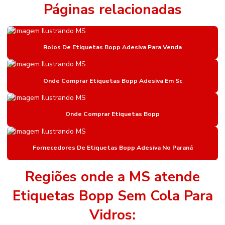
Etiqueta Adesiva Para Sementes E Adubos
Páginas relacionadas
Etiqueta Bopp Personalizada
Etiqueta De Gondola
Rolos De Etiquetas Bopp Adesiva Para Venda
Etiqueta De Gondola Amarela
Etiqueta De Gondola Branca
Onde Comprar Etiquetas Bopp Adesiva Em Sc
Etiqueta De Gondola Compatível Com Impressora
Onde Comprar Etiquetas Bopp
Etiqueta De Gondola Para Impressora Argox
Etiqueta Nylon Resinado
Fornecedores De Etiquetas Bopp Adesiva No Paraná
Etiqueta Nylon Resinado Para Colchões
Etiqueta Para Identificação De Estoque
Regiões onde a MS atende
Etiqueta Para Roupas
Etiquetas Bopp Sem Cola Para
Etiqueta Térmica Adesiva
Vidros: