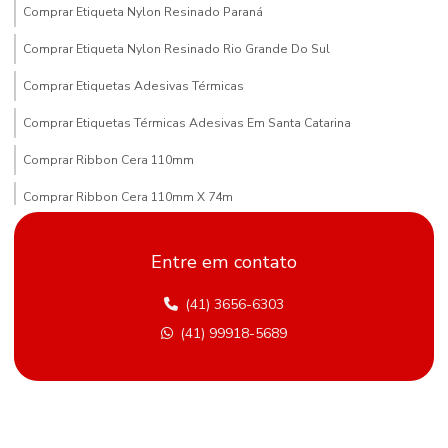
Comprar Etiqueta Nylon Resinado Paraná
Comprar Etiqueta Nylon Resinado Rio Grande Do Sul
Comprar Etiquetas Adesivas Térmicas
Comprar Etiquetas Térmicas Adesivas Em Santa Catarina
Comprar Ribbon Cera 110mm
Comprar Ribbon Cera 110mm X 74m
Comprar Ribbon Cera Paraná
Entre em contato
Compras De Etiqueta De Gondola Em Minas Gerais
(41) 3656-6303
Comprimento Etiquetas Adesivas
(41) 99918-5689
Distribuidor De Etiqueta Nylon Resinado Mato Grosso Do Sul
Etiqueta Adesiva Hotmelt
Etiqueta Adesiva Para Metalúrgica