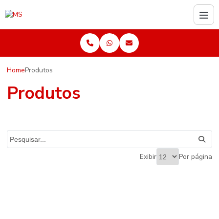
Home
Produtos
Produtos
Exibir
Por página