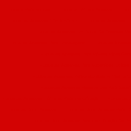
Etiqueta Para Roupas
Etiqueta Térmica Adesiva
Etiqu
Etiquetas Adesivas 105 X 50mm
Etiquetas Adesivas E
Etiquetas Adesivas Em Rolos De Diversas Me
Etiquetas Adesivas Para Embalagens
Etiquetas Adesiva
Etiquetas Adesivas Para Móveis Minas Gera
Etiquetas Adesivas Para Superfícies Difíceis
Etiquetas Adesivas Personalizadas Em Santa C
Etiquetas Adesivas Resistentes Para Sacari
Etiquetas Adesivas Térmicas Para Identificação
Etiquetas 
Etiquetas Bopp Adesiva
Etiquetas Bopp Adesiva Para Câ
Etiquetas Bopp Adesiva Para Identificação De P