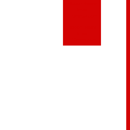
Ribbon Resina
Iimak
110mmx450m
Ribbon Resina
Iimak
110mmx74m