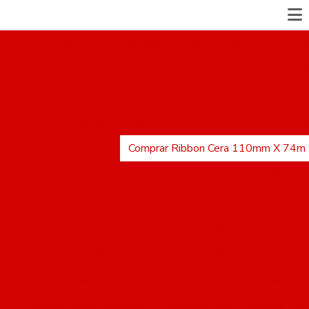
Compra De Etiquetas Bopp Adesiva
Compra De Etiq
Compra De Etiquetas Zona Sul
Comprar Etiqueta De Gondo
Comprar Etiqueta Nylon Resinado Rio Grande Do 
Comprar Etiquetas Térmicas Adesivas Em Santa
Comprar Ribbon Cera 110mm X 74m
Compras De Etiqueta De Gondola Em Minas Ge
Distribuidor De Etiqueta Nylon Resinado Mato G
Etiqueta Adesiva Para Metalúrgica
Etiqueta Adesiva Pa
Etiqueta De Gondola
Etiqueta De Gondola
Etiqueta De Gondola Compatível Com Impressora
Etiqueta Nylon Resinado
Etiqueta Nylon Resinado Par