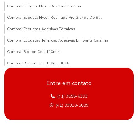
Comprar Etiqueta Nylon Resinado Paraná
Comprar Etiqueta Nylon Resinado Rio Grande Do Sul
Comprar Etiquetas Adesivas Térmicas
Comprar Etiquetas Térmicas Adesivas Em Santa Catarina
Comprar Ribbon Cera 110mm
Comprar Ribbon Cera 110mm X 74m
Comprar Ribbon Cera Paraná
Entre em contato
Compras De Etiqueta De Gondola Em Minas Gerais
(41) 3656-6303
Comprimento Etiquetas Adesivas
(41) 99918-5689
Distribuidor De Etiqueta Nylon Resinado Mato Grosso Do Sul
Etiqueta Adesiva Hotmelt
Etiqueta Adesiva Para Metalúrgica