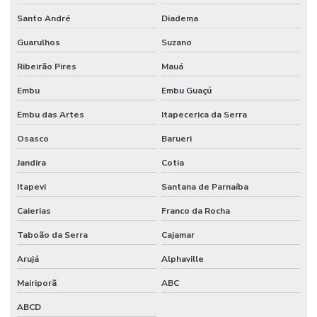
Santo André
Diadema
Fornecedores De Etiquetas Bopp Adesiva No Paraná
Guarulhos
Suzano
Fornecedores De Etiquetas Para Móveis Rs
Ribeirão Pires
Mauá
Fornecedores De Etiquetas Removíveis
Embu
Embu Guaçú
Fornecedores De Etiquetas Tag Para Roupas
Embu das Artes
Itapecerica da Serra
Fornecedores De Etiquetas Térmicas Adesivas No Paraná
Osasco
Barueri
Fornecedores De Ribbon Cera Sul
Jandira
Cotia
Onde Comprar Etiquetas Bopp
Itapevi
Santana de Parnaíba
Onde Comprar Etiquetas Bopp Adesiva Em Sc
Caierias
Franco da Rocha
Onde Comprar Etiquetas Couche Paraná
Taboão da Serra
Cajamar
Onde Comprar Etiquetas Para Roupas Em Paraná
Arujá
Alphaville
Onde Comprar Etiquetas Térmicas Adesivas No Sul
Mairiporã
ABC
ABCD
Onde Comprar Ribbon Cera 1 Polegada