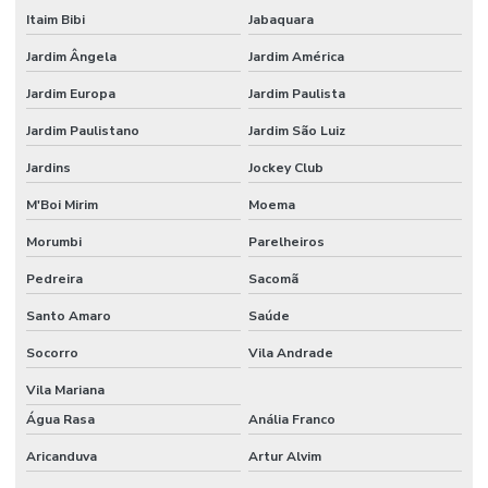
Itaim Bibi
Jabaquara
Etiquetas Para Superfícies Removíveis
Jardim Ângela
Jardim América
Etiquetas Removíveis Para Indústria
Jardim Europa
Jardim Paulista
Etiquetas Removíveis Para Vidros Santa Catarina
Jardim Paulistano
Jardim São Luiz
Etiquetas Resinadas
Jardins
Jockey Club
Etiquetas Tag Adesivas Com Cola Para Roupas
M'Boi Mirim
Moema
Etiquetas Tag De Roupas Com Furinho
Morumbi
Parelheiros
Pedreira
Sacomã
Etiquetas Tag Para Impressoras Argox
Santo Amaro
Saúde
Etiquetas Tag Para Roupas
Socorro
Vila Andrade
Etiquetas Tag Para Roupas Em Santa Catarina
Vila Mariana
Etiquetas Tag Para Roupas No Rio Grande Do Sul
Água Rasa
Anália Franco
Etiquetas Térmicas Adesivas Para Encomendas
Aricanduva
Artur Alvim
Fábrica De Etiquetas Bopp Adesiva Em Mg