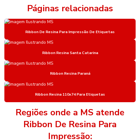
Etiqueta Adesiva Para Sementes E Adubos
Páginas relacionadas
Etiqueta Bopp Personalizada
Etiqueta De Gondola
Ribbon De Resina Para Impressão De Etiquetas
Etiqueta De Gondola Amarela
Etiqueta De Gondola Branca
Ribbon Resina Santa Catarina
Etiqueta De Gondola Compatível Com Impressora
Ribbon Resina Paraná
Etiqueta De Gondola Para Impressora Argox
Etiqueta Nylon Resinado
Ribbon Resina 110x74 Para Etiquetas
Etiqueta Nylon Resinado Para Colchões
Etiqueta Para Identificação De Estoque
Regiões onde a MS atende
Etiqueta Para Roupas
Ribbon De Resina Para
Etiqueta Térmica Adesiva
Impressão: