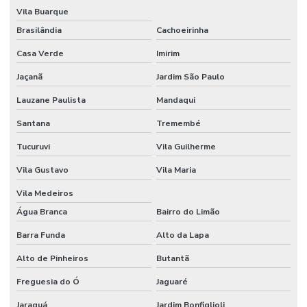
Etiquetas Adesivas Para Superfícies Difíceis
Vila Buarque
Brasilândia
Cachoeirinha
Etiquetas Adesivas Personalizadas
Casa Verde
Imirim
Etiquetas Adesivas Personalizadas Em Santa Catarina
Jaçanã
Jardim São Paulo
Etiquetas Adesivas Removíveis
Lauzane Paulista
Mandaqui
Etiquetas Adesivas Resistentes Para Sacaria
Santana
Tremembé
Etiquetas Adesivas Sem Resíduo
Tucuruvi
Vila Guilherme
Etiquetas Adesivas Térmicas Para Identificação
Vila Gustavo
Vila Maria
Etiquetas Autocolantes
Vila Medeiros
Etiquetas Autocolantes Personalizadas
Água Branca
Bairro do Limão
Etiquetas Bopp Adesiva
Barra Funda
Alto da Lapa
Alto de Pinheiros
Butantã
Etiquetas Bopp Adesiva Para Câmara Fria
Freguesia do Ó
Jaguaré
Etiquetas Bopp Adesiva Para Congelados
Jaraguá
Jardim Bonfiglioli