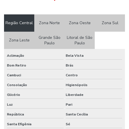
Etiqueta Térmica Adesiva Linha Seca
Etiquetas Adesivas
Região Central
Zona Norte
Zona Oeste
Zona Sul
Etiquetas Adesivas 105 X 50mm
Etiquetas Adesivas Em Couche No Paraná
Grande São
Litoral de São
Zona Leste
Paulo
Paulo
Etiquetas Adesivas Em Rolos
Aclimação
Bela Vista
Etiquetas Adesivas Em Rolos De Diversas Medidas
Bom Retiro
Brás
Etiquetas Adesivas Para Caixas
Cambuci
Centro
Etiquetas Adesivas Para Embalagens
Consolação
Higienópolis
Etiquetas Adesivas Para Impressora
Glicério
Liberdade
Etiquetas Adesivas Para Móveis
Luz
Pari
Etiquetas Adesivas Para Móveis Minas Gerais
República
Santa Cecília
Etiquetas Adesivas Para Roupas
Santa Efigênia
Sé