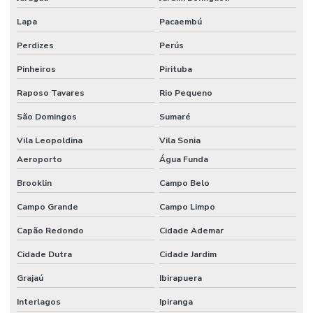
Etiquetas Bopp Adesiva Para Identificação De Produtos
Lapa
Pacaembú
Etiquetas Bopp Para Laboratório
Perdizes
Perús
Etiquetas Bopp Removíveis Paraná
Pinheiros
Pirituba
Etiquetas Bopp Removíveis Santa Catarina
Raposo Tavares
Rio Pequeno
Etiquetas Bopp Sem Cola Para Vidros
São Domingos
Sumaré
Etiquetas Brancas Em Milheiros
Vila Leopoldina
Vila Sonia
Etiquetas Couche Adesivas Sem Resíduo
Aeroporto
Água Funda
Brooklin
Campo Belo
Etiquetas Couche Sem Resíduo
Campo Grande
Campo Limpo
Etiquetas Nylon Resinado Para Fabricação De Colchões
Capão Redondo
Cidade Ademar
Etiquetas Nylon Resinado Sem Corte Minas Gerais
Cidade Dutra
Cidade Jardim
Etiquetas Para Encomendas Em Minas Gerais
Grajaú
Ibirapuera
Etiquetas Para Impressora Grande Demanda
Interlagos
Ipiranga
Etiquetas Para Móveis E Vidros