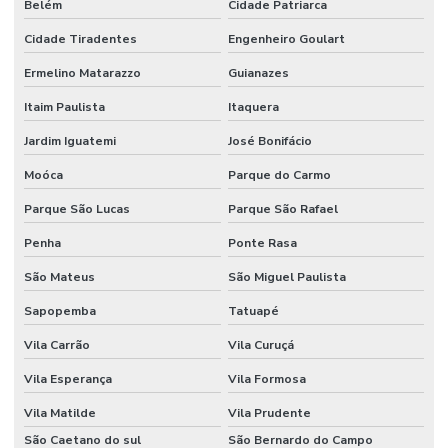
Belém
Cidade Patriarca
Fornecedor De Etiqueta De Gondola No Rio Grande Do Sul
Cidade Tiradentes
Engenheiro Goulart
Fornecedor De Etiqueta Nylon Resinado
Ermelino Matarazzo
Guianazes
Fornecedor De Etiqueta Nylon Resinado Santa Catarina
Itaim Paulista
Itaquera
Jardim Iguatemi
José Bonifácio
Fornecedor De Etiquetas Adesivas Paraná
Moóca
Parque do Carmo
Fornecedor De Etiquetas Adesivas Sul
Parque São Lucas
Parque São Rafael
Fornecedor De Etiquetas Com Cola Hotmelt
Penha
Ponte Rasa
Fornecedor De Etiquetas No Rio Grande Do Sul
São Mateus
São Miguel Paulista
Fornecedor De Etiquetas Térmicas Adesivas Em Minas Gerais
Sapopemba
Tatuapé
Fornecedor De Ribbon Cera No Paraná
Vila Carrão
Vila Curuçá
Fornecedor De Ribbon Misto Minas Gerais
Vila Esperança
Vila Formosa
Fornecedor De Ribbon Resina No Sul
Vila Matilde
Vila Prudente
Fornecedor Ribbon Cera 110x74 Em Minas Gerais
São Caetano do sul
São Bernardo do Campo