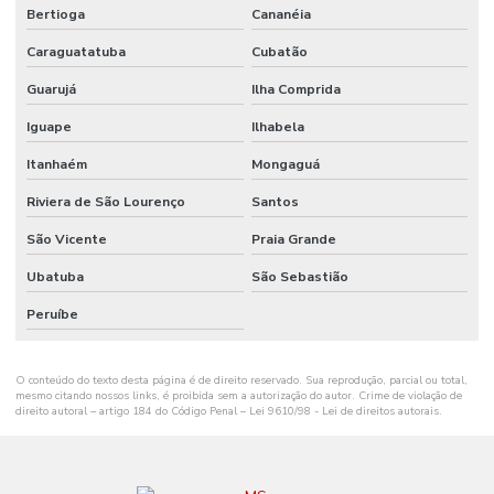
Bertioga
Cananéia
Onde Comprar Ribbon Cera 110x74 No Paraná
Caraguatatuba
Cubatão
Onde Comprar Ribbon Cera No Sul
Guarujá
Ilha Comprida
Onde Comprar Ribbon Misto Paraná
Iguape
Ilhabela
Onde Encontrar Etiqueta De Gondola Em Santa Catarina
Itanhaém
Mongaguá
Onde Encontrar Etiqueta Nylon Resinado
Riviera de São Lourenço
Santos
Preço De Etiqueta De Gondola Branca Ou Amarela
São Vicente
Praia Grande
Ribbon Cera 110mm
Ubatuba
São Sebastião
Ribbon Cera 110mm Distribuidor Em Mg
Peruíbe
Ribbon Cera 110mm Ideal Para Etiquetas
O conteúdo do texto desta página é de direito reservado. Sua reprodução, parcial ou total,
Ribbon Cera 110mm Para Impressão
mesmo citando nossos links, é proibida sem a autorização do autor. Crime de violação de
direito autoral – artigo 184 do Código Penal –
Lei 9610/98 - Lei de direitos autorais
.
Ribbon Cera 110mm Para Impressoras
Ribbon Cera 110mm Tubete 1 Polegada