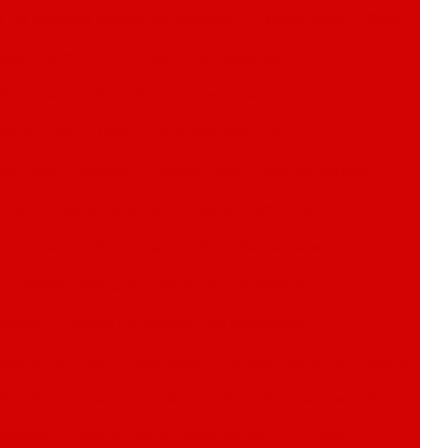
a De Gondola Branca Ou Amarela
Ribbon Cera 110mm
ibbon Cera 110mm Ideal Para Etiquetas
ibbon Cera 110mm Para Impressoras
ibbon Cera 110mm X 74m Para Indústria
bon Cera 110x300
Ribbon Cera 110x450 Metros
110x450 Santa Catarina
Ribbon Cera 110x74
ibbon Cera 110x74 Disponível Em Santa Catarina
Ribbon Cera Com Tubete De 1 Polegada
esina
Ribbon De Resina Para Impressão
esina Para Nylon Resinados
Ribbon Misto Cera Resina
10x300 E 110x450
Ribbon Misto Para Couche E Bopp
pressão
Ribbon Misto Revenda Santa Catarina