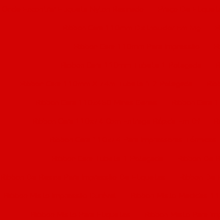
Onde Encontrar Etiqueta Nylon Resinado
Preço De Etiquet
Ribbon Cera 110mm Distribuidor Em Mg
R
Ribbon Cera 110mm Para Impressão
R
Ribbon Cera 110mm Tubete 1 Polegada
R
Ribbon Cera 110mm X 74m Tubete 1 2 Polegada
Rib
Ribbon Cera 110x450 Minas Gerais
Ribbon Cera 
Ribbon Cera 110x74 Com Entrega Rápida Em Df
R
Ribbon Cera 110x74 Para Impressoras Térmicas
Ribbon Cera Tubete 1 Polegada
Ribbon De R
Ribbon De Resina Para Impressão De Etiquetas
Ribbon De R
Ribbon Misto Impressão Durável
Ribbon Misto Medidas 1
Ribbon Misto Para Etiquetas
Ribbon Misto Para Im