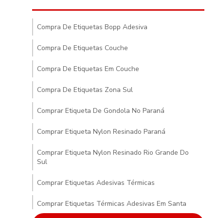
Compra De Etiquetas Bopp Adesiva
Compra De Etiquetas Couche
Compra De Etiquetas Em Couche
Compra De Etiquetas Zona Sul
Comprar Etiqueta De Gondola No Paraná
Comprar Etiqueta Nylon Resinado Paraná
Comprar Etiqueta Nylon Resinado Rio Grande Do
Sul
Comprar Etiquetas Adesivas Térmicas
Comprar Etiquetas Térmicas Adesivas Em Santa
Catarina