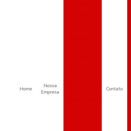
colunas
Etiqueta de
balança
60x30mm
Etiqueta de
gôndola
90x30mm
laranja
ETIQUETA
PARA JOIAS
BOPP 82 x 13
Nossa
Home
Contato
Empresa
Etiqueta tag
adesiva couchê
35 x 60 x 3
Etiquetas
impressas