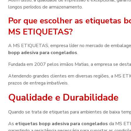
Além disso, a qualidade de impressão é excepcional, garan
longos períodos de armazenamento.
Por que escolher as
etiquetas b
MS ETIQUETAS?
A MS ETIQUETAS, empresa líder no mercado de embalagens
bopp adesiva para congelados
.
Fundada em 2007 pelos irmãos Matias, a empresa se destac
Atendendo grandes clientes em diversas regiões, a MS ET
prazos de entrega imbatíveis.
Qualidade e Durabilidade
Quando se trata de etiquetas para ambientes de baixa tempe
As
etiquetas bopp adesiva para congelados
da MS ETIQ
garantindo a resistência necessária para suportar as condi