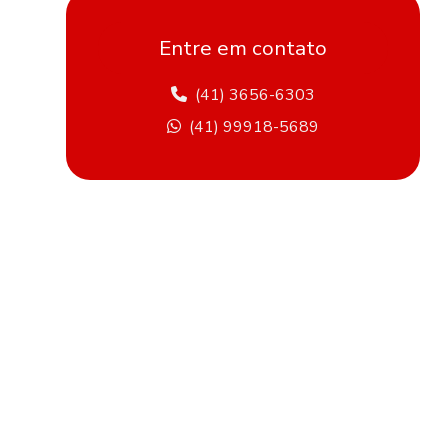
Comprar Ribbon Cera 110mm
Entre em contato
Comprar Ribbon Cera 110mm X 74m
(41) 3656-6303
Comprar Ribbon Cera Paraná
(41) 99918-5689
Compras De Etiqueta De Gondola Em Minas Gerais
Comprimento Etiquetas Adesivas
Distribuidor De Etiqueta Nylon Resinado Mato
Grosso Do Sul
Etiqueta Adesiva Hotmelt
Etiqueta Adesiva Para Metalúrgica
Etiqueta Adesiva Para Sementes E Adubos
Etiqueta Bopp Personalizada