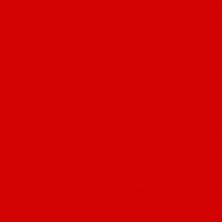
Etiquetas Bopp Removíveis Paraná
Etiq
Etiquetas Bopp Sem Cola Para Vidros
Etiquetas Brancas E
Etiquetas Couche Sem Resíduo
Etiquetas Ny
Etiquetas Nylon Resinado Sem Corte Minas Gerais
Etiquetas Para Impressora Grande Deman
Etiquetas Para Superfícies Removíveis
Etiquetas Removíveis Para Vidros Santa
Etiquetas Tag Adesivas Com Cola Para Roupas
Etiquetas Tag Para Impressoras Argox
Etiquetas Tag Para
Etiquetas Tag Para Roupas No Rio Grande Do Sul
Fábrica De Etiquetas Bopp Adesiva Em Mg
Forneced
Fornecedor De Etiqueta Nylon Resinado
Fornece