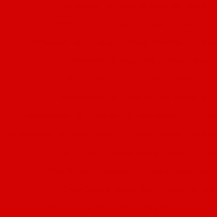
Fornecedor De Etiquetas Adesivas Paraná
Fornecedor De Etiquetas Com Cola Hotmelt
Fo
Fornecedor De Etiquetas Térmicas Adesivas Em Minas
Fornecedor De Ribbon Misto Minas Gerais
Fornecedor Ribbon Cera 110x74 Em Minas Gerais
Fo
Fornecedores De Etiquetas Para Móveis Rs
Fornecedores De Etiquetas Tag Para Roupas
Fornec
Fornecedores De Ribbon Cera Sul
Onde Comprar Etiqueta
Onde Comprar Etiquetas Couche Paraná
Onde 
Onde Comprar Etiquetas Térmicas Adesivas No S
Onde Comprar Ribbon Cera 110x74 No Para
Onde Comprar Ribbon Misto Paraná
Onde Encon