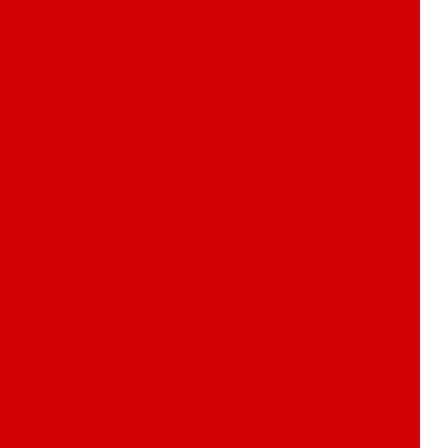
Fornecedor De Etiquetas Adesivas Sul
rnecedor De Etiquetas No Rio Grande Do Sul
 Gerais
Fornecedor De Ribbon Cera No Paraná
Fornecedor De Ribbon Resina No Sul
rnecedores De Etiquetas Bopp Adesiva No Paraná
Fornecedores De Etiquetas Removíveis
edores De Etiquetas Térmicas Adesivas No Paraná
s Bopp
Onde Comprar Etiquetas Bopp Adesiva Em Sc
Comprar Etiquetas Para Roupas Em Paraná
ul
Onde Comprar Ribbon Cera 1 Polegada
ná
Onde Comprar Ribbon Cera No Sul
trar Etiqueta De Gondola Em Santa Catarina