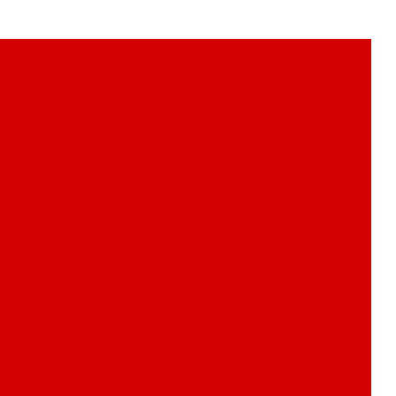
uetas Couche
Compra De Etiquetas Em Couche
la No Paraná
Comprar Etiqueta Nylon Resinado Paraná
Sul
Comprar Etiquetas Adesivas Térmicas
 Catarina
Comprar Ribbon Cera 110mm
Comprar Ribbon Cera Paraná
rais
Comprimento Etiquetas Adesivas
rosso Do Sul
Etiqueta Adesiva Hotmelt
ra Sementes E Adubos
Etiqueta Bopp Personalizada
 Amarela
Etiqueta De Gondola Branca
Etiqueta De Gondola Para Impressora Argox
a Colchões
Etiqueta Para Identificação De Estoque