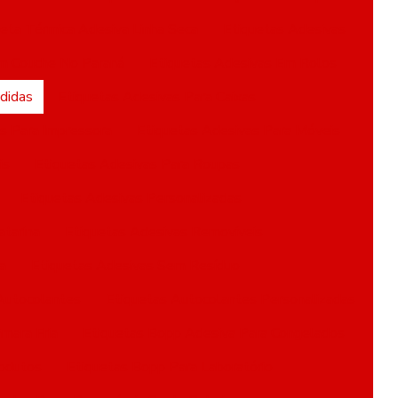
eta Térmica Adesiva Linha Seca
Etiquetas Adesivas
m Couche No Paraná
Etiquetas Adesivas Em Rolos
didas
Etiquetas Adesivas Para Caixas
s Para Impressora
Etiquetas Adesivas Para Móveis
is
Etiquetas Adesivas Para Roupas
Etiquetas Adesivas Personalizadas
atarina
Etiquetas Adesivas Removíveis
a
Etiquetas Adesivas Sem Resíduo
Autocolantes
Etiquetas Autocolantes Personalizadas
mara Fria
Etiquetas Bopp Adesiva Para Congelados
rodutos
Etiquetas Bopp Para Laboratório