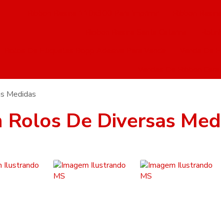
Ribbon Resina 110x300 Para Imprimir
Ribbon Resin
Ribbon Resina Santa Catarina
Rolin
Rolos De Etiquetas Bopp Adesiva Para Venda
Venda De E
Vendas De Ribbon Cera 
as Medidas
m Rolos De Diversas Med