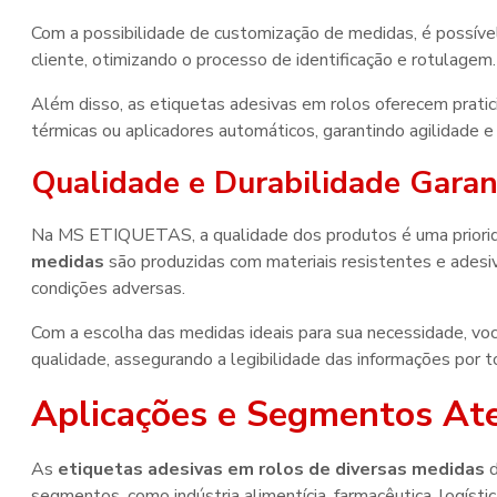
Com a possibilidade de customização de medidas, é possíve
cliente, otimizando o processo de identificação e rotulagem.
Além disso, as etiquetas adesivas em rolos oferecem pratic
térmicas ou aplicadores automáticos, garantindo agilidade e 
Qualidade e Durabilidade Garan
Na MS ETIQUETAS, a qualidade dos produtos é uma priori
medidas
são produzidas com materiais resistentes e adesi
condições adversas.
Com a escolha das medidas ideais para sua necessidade, vo
qualidade, assegurando a legibilidade das informações por to
Aplicações e Segmentos At
As
etiquetas adesivas em rolos de diversas medidas
d
segmentos, como indústria alimentícia, farmacêutica, logístic