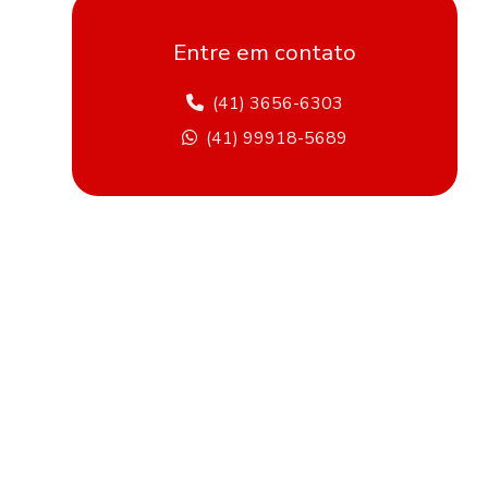
Comprar Ribbon Cera 110mm
Entre em contato
Comprar Ribbon Cera 110mm X 74m
(41) 3656-6303
Comprar Ribbon Cera Paraná
(41) 99918-5689
Compras De Etiqueta De Gondola Em Minas Gerais
Comprimento Etiquetas Adesivas
Distribuidor De Etiqueta Nylon Resinado Mato
Grosso Do Sul
Etiqueta Adesiva Hotmelt
Etiqueta Adesiva Para Metalúrgica
Etiqueta Adesiva Para Sementes E Adubos
Etiqueta Bopp Personalizada