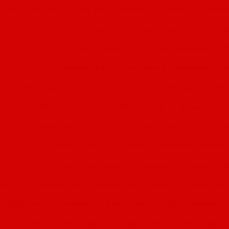
Onde Encontrar Etiqueta Nylon Resinado
Preço De Etiquet
Ribbon Cera 110mm Distribuidor Em Mg
R
Ribbon Cera 110mm Para Impressão
R
Ribbon Cera 110mm Tubete 1 Polegada
R
Ribbon Cera 110mm X 74m Tubete 1 2 Polegada
Rib
Ribbon Cera 110x450 Minas Gerais
Ribbon Cera 
Ribbon Cera 110x74 Com Entrega Rápida Em Df
R
Ribbon Cera 110x74 Para Impressoras Térmicas
Ribbon Cera Tubete 1 Polegada
Ribbon De R
Ribbon De Resina Para Impressão De Etiquetas
Ribbon De R
Ribbon Misto Impressão Durável
Ribbon Misto Medidas 1
Ribbon Misto Para Etiquetas
Ribbon Misto Para Im