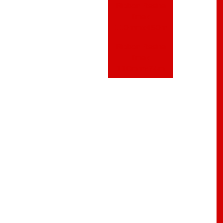
Ribbon Resina
Iimak
110mmx450m
Ribbon Resina
Iimak
110mmx74m