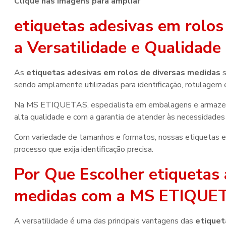
Clique nas imagens para ampliar
etiquetas adesivas em rolos
a Versatilidade e Qualidade
As
etiquetas adesivas em rolos de diversas medidas
s
sendo amplamente utilizadas para identificação, rotulagem
Na MS ETIQUETAS, especialista em embalagens e armazen
alta qualidade e com a garantia de atender às necessidade
Com variedade de tamanhos e formatos, nossas etiquetas em
processo que exija identificação precisa.
Por Que Escolher
etiquetas 
medidas
com a MS ETIQUE
A versatilidade é uma das principais vantagens das
etiquet