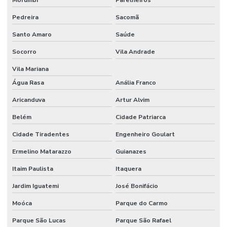
Pedreira
Sacomã
Etiquetas Tag Para Impressoras Argox
Santo Amaro
Saúde
Etiquetas Tag Para Roupas
Socorro
Vila Andrade
Etiquetas Tag Para Roupas Em Santa Catarina
Vila Mariana
Etiquetas Tag Para Roupas No Rio Grande Do Sul
Água Rasa
Anália Franco
Etiquetas Térmicas Adesivas Para Encomendas
Aricanduva
Artur Alvim
Fábrica De Etiquetas Bopp Adesiva Em Mg
Belém
Cidade Patriarca
Fornecedor De Etiqueta De Gondola No Rio Grande Do Sul
Cidade Tiradentes
Engenheiro Goulart
Fornecedor De Etiqueta Nylon Resinado
Ermelino Matarazzo
Guianazes
Fornecedor De Etiqueta Nylon Resinado Santa Catarina
Itaim Paulista
Itaquera
Jardim Iguatemi
José Bonifácio
Fornecedor De Etiquetas Adesivas Paraná
Moóca
Parque do Carmo
Fornecedor De Etiquetas Adesivas Sul
Parque São Lucas
Parque São Rafael
Fornecedor De Etiquetas Com Cola Hotmelt