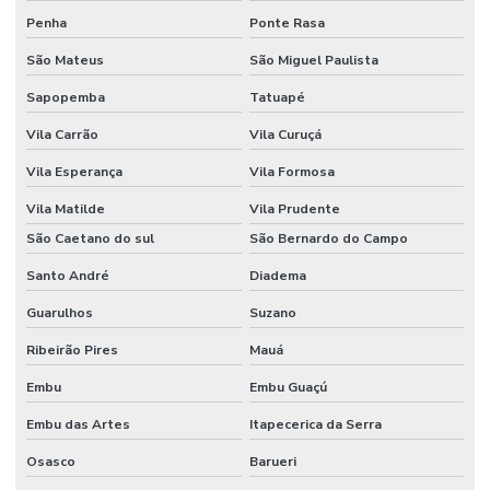
Penha
Ponte Rasa
Fornecedor De Etiquetas No Rio Grande Do Sul
São Mateus
São Miguel Paulista
Fornecedor De Etiquetas Térmicas Adesivas Em Minas Gerais
Sapopemba
Tatuapé
Fornecedor De Ribbon Cera No Paraná
Vila Carrão
Vila Curuçá
Fornecedor De Ribbon Misto Minas Gerais
Vila Esperança
Vila Formosa
Fornecedor De Ribbon Resina No Sul
Vila Matilde
Vila Prudente
Fornecedor Ribbon Cera 110x74 Em Minas Gerais
São Caetano do sul
São Bernardo do Campo
Santo André
Diadema
Fornecedores De Etiquetas Bopp Adesiva No Paraná
Guarulhos
Suzano
Fornecedores De Etiquetas Para Móveis Rs
Ribeirão Pires
Mauá
Fornecedores De Etiquetas Removíveis
Embu
Embu Guaçú
Fornecedores De Etiquetas Tag Para Roupas
Embu das Artes
Itapecerica da Serra
Fornecedores De Etiquetas Térmicas Adesivas No Paraná
Osasco
Barueri
Fornecedores De Ribbon Cera Sul