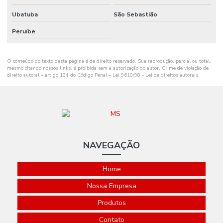
Ribbon Cera 110mm
Ubatuba
São Sebastião
Ribbon Cera 110mm Distribuidor Em Mg
Peruíbe
Ribbon Cera 110mm Ideal Para Etiquetas
O conteúdo do texto desta página é de direito reservado. Sua reprodução, parcial ou total,
Ribbon Cera 110mm Para Impressão
mesmo citando nossos links, é proibida sem a autorização do autor. Crime de violação de
direito autoral – artigo 184 do Código Penal –
Lei 9610/98 - Lei de direitos autorais
.
Ribbon Cera 110mm Para Impressoras
Ribbon Cera 110mm Tubete 1 Polegada
Ribbon Cera 110mm X 74m Para Indústria
Ribbon Cera 110mm X 74m Tubete 1 2 Polegada
NAVEGAÇÃO
Ribbon Cera 110x300
Home
Ribbon Cera 110x450 Metros
Nossa Empresa
Ribbon Cera 110x450 Minas Gerais
Produtos
Ribbon Cera 110x450 Santa Catarina
Contato