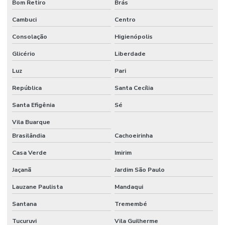
Bom Retiro
Brás
Etiquetas Adesivas Para Caixas
Cambuci
Centro
Etiquetas Adesivas Para Embalagens
Consolação
Higienópolis
Etiquetas Adesivas Para Impressora
Glicério
Liberdade
Etiquetas Adesivas Para Móveis
Luz
Pari
Etiquetas Adesivas Para Móveis Minas Gerais
República
Santa Cecília
Etiquetas Adesivas Para Roupas
Santa Efigênia
Sé
Etiquetas Adesivas Para Superfícies Difíceis
Vila Buarque
Brasilândia
Cachoeirinha
Etiquetas Adesivas Personalizadas
Casa Verde
Imirim
Etiquetas Adesivas Personalizadas Em Santa Catarina
Jaçanã
Jardim São Paulo
Etiquetas Adesivas Removíveis
Lauzane Paulista
Mandaqui
Etiquetas Adesivas Resistentes Para Sacaria
Santana
Tremembé
Etiquetas Adesivas Sem Resíduo
Tucuruvi
Vila Guilherme