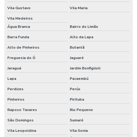
Etiquetas Adesivas Térmicas Para Identificação
Vila Gustavo
Vila Maria
Etiquetas Autocolantes
Vila Medeiros
Etiquetas Autocolantes Personalizadas
Água Branca
Bairro do Limão
Etiquetas Bopp Adesiva
Barra Funda
Alto da Lapa
Alto de Pinheiros
Butantã
Etiquetas Bopp Adesiva Para Câmara Fria
Freguesia do Ó
Jaguaré
Etiquetas Bopp Adesiva Para Congelados
Jaraguá
Jardim Bonfiglioli
Etiquetas Bopp Adesiva Para Identificação De Produtos
Lapa
Pacaembú
Etiquetas Bopp Para Laboratório
Perdizes
Perús
Etiquetas Bopp Removíveis Paraná
Pinheiros
Pirituba
Etiquetas Bopp Removíveis Santa Catarina
Raposo Tavares
Rio Pequeno
Etiquetas Bopp Sem Cola Para Vidros
São Domingos
Sumaré
Etiquetas Brancas Em Milheiros
Vila Leopoldina
Vila Sonia