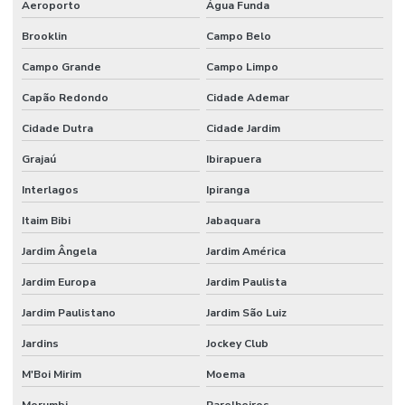
Etiquetas Couche Adesivas Sem Resíduo
Aeroporto
Água Funda
Brooklin
Campo Belo
Etiquetas Couche Sem Resíduo
Campo Grande
Campo Limpo
Etiquetas Nylon Resinado Para Fabricação De Colchões
Capão Redondo
Cidade Ademar
Etiquetas Nylon Resinado Sem Corte Minas Gerais
Cidade Dutra
Cidade Jardim
Etiquetas Para Encomendas Em Minas Gerais
Grajaú
Ibirapuera
Etiquetas Para Impressora Grande Demanda
Interlagos
Ipiranga
Etiquetas Para Móveis E Vidros
Itaim Bibi
Jabaquara
Etiquetas Para Superfícies Removíveis
Jardim Ângela
Jardim América
Etiquetas Removíveis Para Indústria
Jardim Europa
Jardim Paulista
Etiquetas Removíveis Para Vidros Santa Catarina
Jardim Paulistano
Jardim São Luiz
Etiquetas Resinadas
Jardins
Jockey Club
Etiquetas Tag Adesivas Com Cola Para Roupas
M'Boi Mirim
Moema
Etiquetas Tag De Roupas Com Furinho
Morumbi
Parelheiros