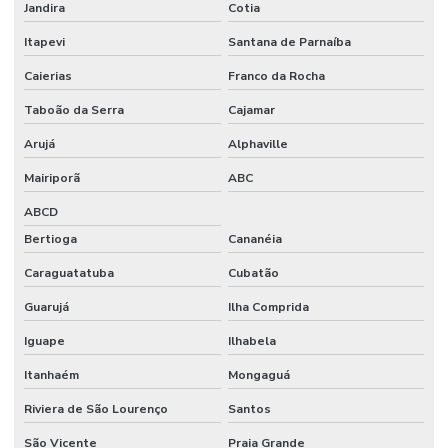
Jandira
Cotia
Onde Comprar Etiquetas Bopp
Itapevi
Santana de Parnaíba
Onde Comprar Etiquetas Bopp Adesiva Em Sc
Caierias
Franco da Rocha
Onde Comprar Etiquetas Couche Paraná
Taboão da Serra
Cajamar
Onde Comprar Etiquetas Para Roupas Em Paraná
Arujá
Alphaville
Onde Comprar Etiquetas Térmicas Adesivas No Sul
Mairiporã
ABC
ABCD
Onde Comprar Ribbon Cera 1 Polegada
Bertioga
Cananéia
Onde Comprar Ribbon Cera 110x74 No Paraná
Caraguatatuba
Cubatão
Onde Comprar Ribbon Cera No Sul
Guarujá
Ilha Comprida
Onde Comprar Ribbon Misto Paraná
Iguape
Ilhabela
Onde Encontrar Etiqueta De Gondola Em Santa Catarina
Itanhaém
Mongaguá
Onde Encontrar Etiqueta Nylon Resinado
Riviera de São Lourenço
Santos
Preço De Etiqueta De Gondola Branca Ou Amarela
São Vicente
Praia Grande