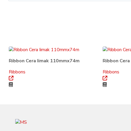
Ribbon Cera Iimak 110mmx74m
Ribbon Cera
Ribbons
Ribbons