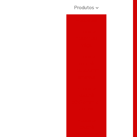
Produtos
Etiquetas
Etiqueta
100×100
frágil
Etiqueta
couchê
105x50mm
amarela
Etiqueta
couchê
50x25mm x 1
coluna
Etiqueta
couchê
50x50mm x 2