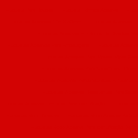
Etiqueta Para Roupas
Etiqueta Térmica Adesiva
Etiqu
Etiquetas Adesivas 105 X 50mm
Etiquetas Adesivas E
Etiquetas Adesivas Em Rolos De Diversas Me
Etiquetas Adesivas Para Embalagens
Etiquetas Adesiva
Etiquetas Adesivas Para Móveis Minas Gera
Etiquetas Adesivas Para Superfícies Difíceis
Etiquetas Adesivas Personalizadas Em Santa C
Etiquetas Adesivas Resistentes Para Sacari
Etiquetas Adesivas Térmicas Para Identificação
Etiquetas 
Etiquetas Bopp Adesiva
Etiquetas Bopp Adesiva Para Câ
Etiquetas Bopp Adesiva Para Identificação De P