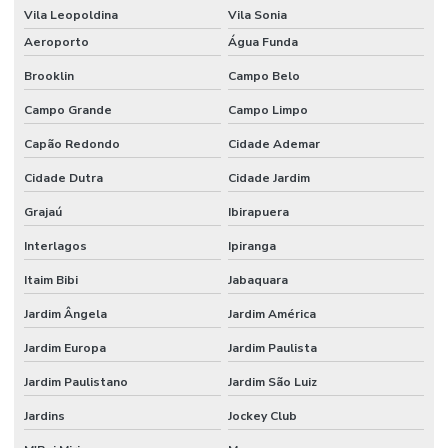
Etiquetas Brancas Em Milheiros
Vila Leopoldina
Vila Sonia
Etiquetas Couche Adesivas Sem Resíduo
Aeroporto
Água Funda
Brooklin
Campo Belo
Etiquetas Couche Sem Resíduo
Campo Grande
Campo Limpo
Etiquetas Nylon Resinado Para Fabricação De Colchões
Capão Redondo
Cidade Ademar
Etiquetas Nylon Resinado Sem Corte Minas Gerais
Cidade Dutra
Cidade Jardim
Etiquetas Para Encomendas Em Minas Gerais
Grajaú
Ibirapuera
Etiquetas Para Impressora Grande Demanda
Interlagos
Ipiranga
Etiquetas Para Móveis E Vidros
Itaim Bibi
Jabaquara
Etiquetas Para Superfícies Removíveis
Jardim Ângela
Jardim América
Etiquetas Removíveis Para Indústria
Jardim Europa
Jardim Paulista
Etiquetas Removíveis Para Vidros Santa Catarina
Jardim Paulistano
Jardim São Luiz
Etiquetas Resinadas
Jardins
Jockey Club
Etiquetas Tag Adesivas Com Cola Para Roupas