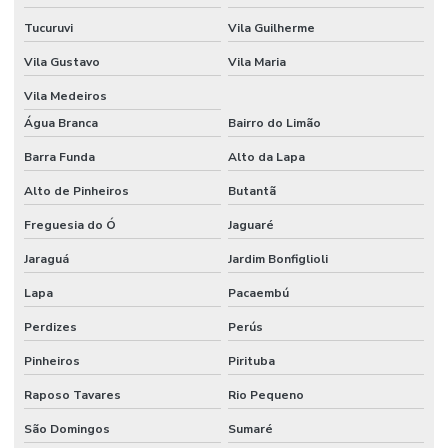
Etiquetas Adesivas Sem Resíduo
Tucuruvi
Vila Guilherme
Etiquetas Adesivas Térmicas Para Identificação
Vila Gustavo
Vila Maria
Etiquetas Autocolantes
Vila Medeiros
Etiquetas Autocolantes Personalizadas
Água Branca
Bairro do Limão
Etiquetas Bopp Adesiva
Barra Funda
Alto da Lapa
Alto de Pinheiros
Butantã
Etiquetas Bopp Adesiva Para Câmara Fria
Freguesia do Ó
Jaguaré
Etiquetas Bopp Adesiva Para Congelados
Jaraguá
Jardim Bonfiglioli
Etiquetas Bopp Adesiva Para Identificação De Produtos
Lapa
Pacaembú
Etiquetas Bopp Para Laboratório
Perdizes
Perús
Etiquetas Bopp Removíveis Paraná
Pinheiros
Pirituba
Etiquetas Bopp Removíveis Santa Catarina
Raposo Tavares
Rio Pequeno
Etiquetas Bopp Sem Cola Para Vidros
São Domingos
Sumaré