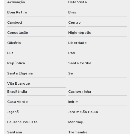
Aclimação
Bela Vista
Etiquetas Adesivas Em Rolos De Diversas Medidas
Bom Retiro
Brás
Etiquetas Adesivas Para Caixas
Cambuci
Centro
Etiquetas Adesivas Para Embalagens
Consolação
Higienópolis
Etiquetas Adesivas Para Impressora
Glicério
Liberdade
Etiquetas Adesivas Para Móveis
Luz
Pari
Etiquetas Adesivas Para Móveis Minas Gerais
República
Santa Cecília
Etiquetas Adesivas Para Roupas
Santa Efigênia
Sé
Etiquetas Adesivas Para Superfícies Difíceis
Vila Buarque
Brasilândia
Cachoeirinha
Etiquetas Adesivas Personalizadas
Casa Verde
Imirim
Etiquetas Adesivas Personalizadas Em Santa Catarina
Jaçanã
Jardim São Paulo
Etiquetas Adesivas Removíveis
Lauzane Paulista
Mandaqui
Etiquetas Adesivas Resistentes Para Sacaria
Santana
Tremembé