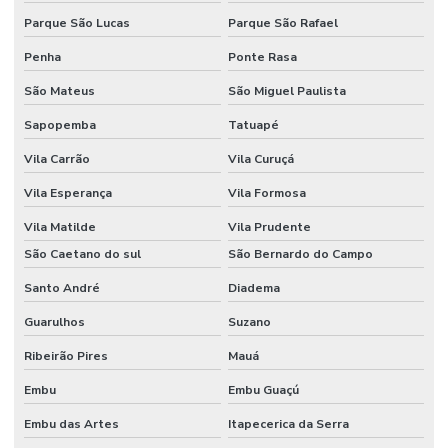
Parque São Lucas
Parque São Rafael
Fornecedor De Etiquetas Com Cola Hotmelt
Penha
Ponte Rasa
Fornecedor De Etiquetas No Rio Grande Do Sul
São Mateus
São Miguel Paulista
Fornecedor De Etiquetas Térmicas Adesivas Em Minas Gerais
Sapopemba
Tatuapé
Fornecedor De Ribbon Cera No Paraná
Vila Carrão
Vila Curuçá
Fornecedor De Ribbon Misto Minas Gerais
Vila Esperança
Vila Formosa
Fornecedor De Ribbon Resina No Sul
Vila Matilde
Vila Prudente
Fornecedor Ribbon Cera 110x74 Em Minas Gerais
São Caetano do sul
São Bernardo do Campo
Santo André
Diadema
Fornecedores De Etiquetas Bopp Adesiva No Paraná
Guarulhos
Suzano
Fornecedores De Etiquetas Para Móveis Rs
Ribeirão Pires
Mauá
Fornecedores De Etiquetas Removíveis
Embu
Embu Guaçú
Fornecedores De Etiquetas Tag Para Roupas
Embu das Artes
Itapecerica da Serra
Fornecedores De Etiquetas Térmicas Adesivas No Paraná