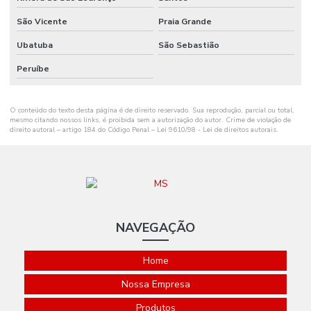
Preço De Etiqueta De Gondola Branca Ou Amarela
São Vicente
Praia Grande
Ribbon Cera 110mm
Ubatuba
São Sebastião
Ribbon Cera 110mm Distribuidor Em Mg
Peruíbe
Ribbon Cera 110mm Ideal Para Etiquetas
O conteúdo do texto desta página é de direito reservado. Sua reprodução, parcial ou total,
Ribbon Cera 110mm Para Impressão
mesmo citando nossos links, é proibida sem a autorização do autor. Crime de violação de
direito autoral – artigo 184 do Código Penal –
Lei 9610/98 - Lei de direitos autorais
.
Ribbon Cera 110mm Para Impressoras
Ribbon Cera 110mm Tubete 1 Polegada
Ribbon Cera 110mm X 74m Para Indústria
Ribbon Cera 110mm X 74m Tubete 1 2 Polegada
NAVEGAÇÃO
Ribbon Cera 110x300
Home
Ribbon Cera 110x450 Metros
Nossa Empresa
Ribbon Cera 110x450 Minas Gerais
Produtos