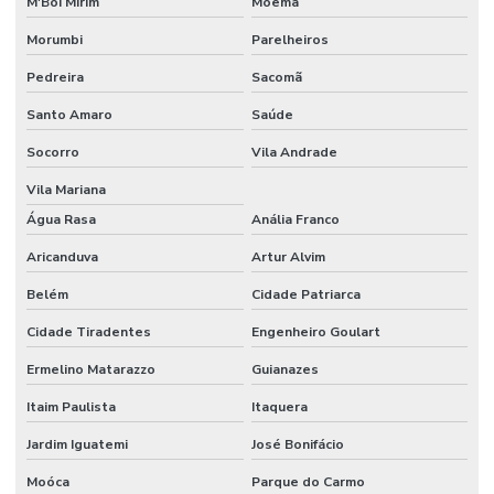
M'Boi Mirim
Moema
Etiquetas Tag De Roupas Com Furinho
Morumbi
Parelheiros
Pedreira
Sacomã
Etiquetas Tag Para Impressoras Argox
Santo Amaro
Saúde
Etiquetas Tag Para Roupas
Socorro
Vila Andrade
Etiquetas Tag Para Roupas Em Santa Catarina
Vila Mariana
Etiquetas Tag Para Roupas No Rio Grande Do Sul
Água Rasa
Anália Franco
Etiquetas Térmicas Adesivas Para Encomendas
Aricanduva
Artur Alvim
Fábrica De Etiquetas Bopp Adesiva Em Mg
Belém
Cidade Patriarca
Fornecedor De Etiqueta De Gondola No Rio Grande Do Sul
Cidade Tiradentes
Engenheiro Goulart
Fornecedor De Etiqueta Nylon Resinado
Ermelino Matarazzo
Guianazes
Fornecedor De Etiqueta Nylon Resinado Santa Catarina
Itaim Paulista
Itaquera
Jardim Iguatemi
José Bonifácio
Fornecedor De Etiquetas Adesivas Paraná
Moóca
Parque do Carmo
Fornecedor De Etiquetas Adesivas Sul