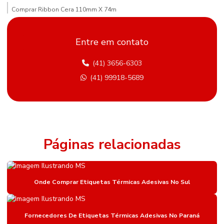
Comprar Ribbon Cera 110mm X 74m
Comprar Ribbon Cera Paraná
Entre em contato
Compras De Etiqueta De Gondola Em Minas Gerais
(41) 3656-6303
Comprimento Etiquetas Adesivas
(41) 99918-5689
Distribuidor De Etiqueta Nylon Resinado Mato Grosso Do Sul
Etiqueta Adesiva Hotmelt
Etiqueta Adesiva Para Metalúrgica
Etiqueta Adesiva Para Sementes E Adubos
Páginas relacionadas
Etiqueta Bopp Personalizada
Etiqueta De Gondola
Onde Comprar Etiquetas Térmicas Adesivas No Sul
Etiqueta De Gondola Amarela
Etiqueta De Gondola Branca
Fornecedores De Etiquetas Térmicas Adesivas No Paraná