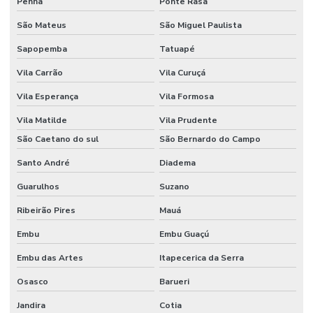
Penha
Ponte Rasa
Fornecedor De Etiquetas No Rio Grande Do Sul
São Mateus
São Miguel Paulista
Fornecedor De Etiquetas Térmicas Adesivas Em Minas Gerais
Sapopemba
Tatuapé
Fornecedor De Ribbon Cera No Paraná
Vila Carrão
Vila Curuçá
Fornecedor De Ribbon Misto Minas Gerais
Vila Esperança
Vila Formosa
Fornecedor De Ribbon Resina No Sul
Vila Matilde
Vila Prudente
Fornecedor Ribbon Cera 110x74 Em Minas Gerais
São Caetano do sul
São Bernardo do Campo
Santo André
Diadema
Fornecedores De Etiquetas Bopp Adesiva No Paraná
Guarulhos
Suzano
Fornecedores De Etiquetas Para Móveis Rs
Ribeirão Pires
Mauá
Fornecedores De Etiquetas Removíveis
Embu
Embu Guaçú
Fornecedores De Etiquetas Tag Para Roupas
Embu das Artes
Itapecerica da Serra
Fornecedores De Etiquetas Térmicas Adesivas No Paraná
Osasco
Barueri
Fornecedores De Ribbon Cera Sul
Jandira
Cotia