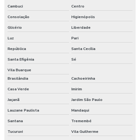
Cambuci
Centro
Etiquetas Adesivas Para Embalagens
Consolação
Higienópolis
Etiquetas Adesivas Para Impressora
Glicério
Liberdade
Etiquetas Adesivas Para Móveis
Luz
Pari
Etiquetas Adesivas Para Móveis Minas Gerais
República
Santa Cecília
Etiquetas Adesivas Para Roupas
Santa Efigênia
Sé
Etiquetas Adesivas Para Superfícies Difíceis
Vila Buarque
Brasilândia
Cachoeirinha
Etiquetas Adesivas Personalizadas
Casa Verde
Imirim
Etiquetas Adesivas Personalizadas Em Santa Catarina
Jaçanã
Jardim São Paulo
Etiquetas Adesivas Removíveis
Lauzane Paulista
Mandaqui
Etiquetas Adesivas Resistentes Para Sacaria
Santana
Tremembé
Etiquetas Adesivas Sem Resíduo
Tucuruvi
Vila Guilherme
Etiquetas Adesivas Térmicas Para Identificação