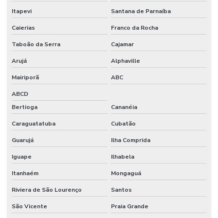
Onde Comprar Etiquetas Bopp
Itapevi
Santana de Parnaíba
Onde Comprar Etiquetas Bopp Adesiva Em Sc
Caierias
Franco da Rocha
Onde Comprar Etiquetas Couche Paraná
Taboão da Serra
Cajamar
Onde Comprar Etiquetas Para Roupas Em Paraná
Arujá
Alphaville
Onde Comprar Etiquetas Térmicas Adesivas No Sul
Mairiporã
ABC
ABCD
Onde Comprar Ribbon Cera 1 Polegada
Bertioga
Cananéia
Onde Comprar Ribbon Cera 110x74 No Paraná
Caraguatatuba
Cubatão
Onde Comprar Ribbon Cera No Sul
Guarujá
Ilha Comprida
Onde Comprar Ribbon Misto Paraná
Iguape
Ilhabela
Onde Encontrar Etiqueta De Gondola Em Santa Catarina
Itanhaém
Mongaguá
Onde Encontrar Etiqueta Nylon Resinado
Riviera de São Lourenço
Santos
Preço De Etiqueta De Gondola Branca Ou Amarela
São Vicente
Praia Grande