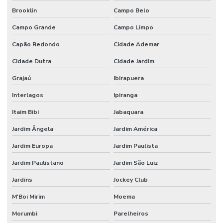
Brooklin
Campo Belo
Etiquetas Couche Sem Resíduo
Campo Grande
Campo Limpo
Etiquetas Nylon Resinado Para Fabricação De Colchões
Capão Redondo
Cidade Ademar
Etiquetas Nylon Resinado Sem Corte Minas Gerais
Cidade Dutra
Cidade Jardim
Etiquetas Para Encomendas Em Minas Gerais
Grajaú
Ibirapuera
Etiquetas Para Impressora Grande Demanda
Interlagos
Ipiranga
Etiquetas Para Móveis E Vidros
Itaim Bibi
Jabaquara
Etiquetas Para Superfícies Removíveis
Jardim Ângela
Jardim América
Etiquetas Removíveis Para Indústria
Jardim Europa
Jardim Paulista
Etiquetas Removíveis Para Vidros Santa Catarina
Jardim Paulistano
Jardim São Luiz
Etiquetas Resinadas
Jardins
Jockey Club
Etiquetas Tag Adesivas Com Cola Para Roupas
M'Boi Mirim
Moema
Etiquetas Tag De Roupas Com Furinho
Morumbi
Parelheiros