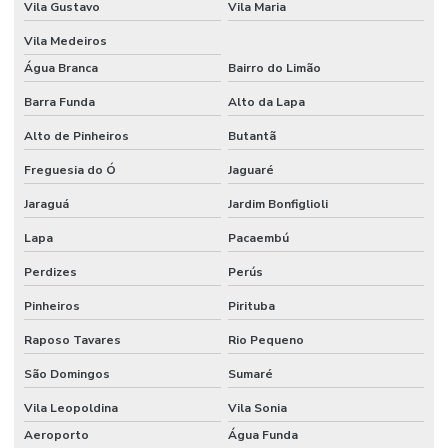
Vila Gustavo
Vila Maria
Etiquetas Autocolantes
Vila Medeiros
Etiquetas Autocolantes Personalizadas
Água Branca
Bairro do Limão
Etiquetas Bopp Adesiva
Barra Funda
Alto da Lapa
Alto de Pinheiros
Butantã
Etiquetas Bopp Adesiva Para Câmara Fria
Freguesia do Ó
Jaguaré
Etiquetas Bopp Adesiva Para Congelados
Jaraguá
Jardim Bonfiglioli
Etiquetas Bopp Adesiva Para Identificação De Produtos
Lapa
Pacaembú
Etiquetas Bopp Para Laboratório
Perdizes
Perús
Etiquetas Bopp Removíveis Paraná
Pinheiros
Pirituba
Etiquetas Bopp Removíveis Santa Catarina
Raposo Tavares
Rio Pequeno
Etiquetas Bopp Sem Cola Para Vidros
São Domingos
Sumaré
Etiquetas Brancas Em Milheiros
Vila Leopoldina
Vila Sonia
Etiquetas Couche Adesivas Sem Resíduo
Aeroporto
Água Funda