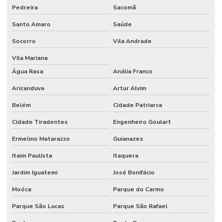
Pedreira
Sacomã
Etiquetas Tag Para Impressoras Argox
Santo Amaro
Saúde
Etiquetas Tag Para Roupas
Socorro
Vila Andrade
Etiquetas Tag Para Roupas Em Santa Catarina
Vila Mariana
Etiquetas Tag Para Roupas No Rio Grande Do Sul
Água Rasa
Anália Franco
Etiquetas Térmicas Adesivas Para Encomendas
Aricanduva
Artur Alvim
Fábrica De Etiquetas Bopp Adesiva Em Mg
Belém
Cidade Patriarca
Fornecedor De Etiqueta De Gondola No Rio Grande Do Sul
Cidade Tiradentes
Engenheiro Goulart
Fornecedor De Etiqueta Nylon Resinado
Ermelino Matarazzo
Guianazes
Fornecedor De Etiqueta Nylon Resinado Santa Catarina
Itaim Paulista
Itaquera
Jardim Iguatemi
José Bonifácio
Fornecedor De Etiquetas Adesivas Paraná
Moóca
Parque do Carmo
Fornecedor De Etiquetas Adesivas Sul
Parque São Lucas
Parque São Rafael
Fornecedor De Etiquetas Com Cola Hotmelt