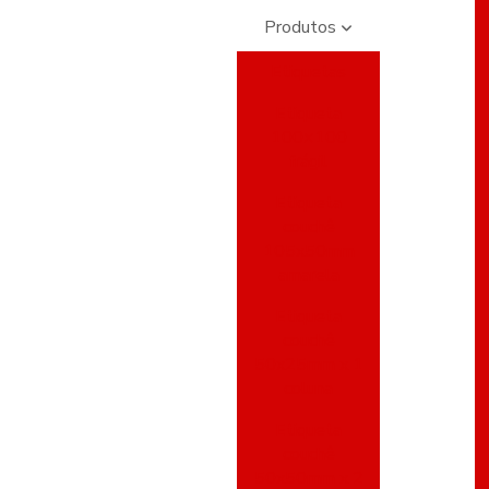
Produtos
Etiquetas
Etiqueta
100×100
frágil
Etiqueta
couchê
105x50mm
amarela
Etiqueta
couchê
50x25mm x 1
coluna
Etiqueta
couchê
50x50mm x 2