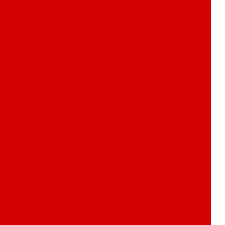
eta Térmica Adesiva Linha Seca
Etiquetas Adesivas
m Couche No Paraná
Etiquetas Adesivas Em Rolos
didas
Etiquetas Adesivas Para Caixas
s Para Impressora
Etiquetas Adesivas Para Móveis
is
Etiquetas Adesivas Para Roupas
Etiquetas Adesivas Personalizadas
atarina
Etiquetas Adesivas Removíveis
a
Etiquetas Adesivas Sem Resíduo
Autocolantes
Etiquetas Autocolantes Personalizadas
mara Fria
Etiquetas Bopp Adesiva Para Congelados
rodutos
Etiquetas Bopp Para Laboratório