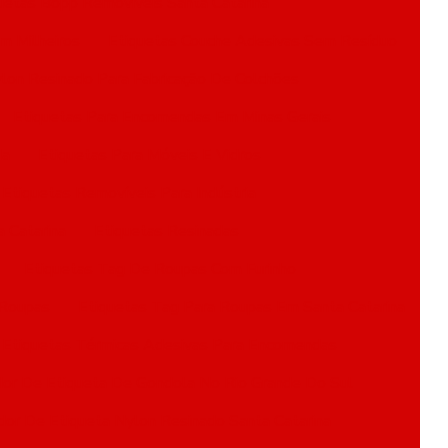
uetas Bopp Removíveis Santa Catarina
m Milheiros
Etiquetas Couche Adesivas Sem Resíduo
lon Resinado Para Fabricação De Colchões
Etiquetas Para Encomendas Em Minas Gerais
da
Etiquetas Para Móveis E Vidros
Etiquetas Removíveis Para Indústria
 Catarina
Etiquetas Resinadas
Etiquetas Tag De Roupas Com Furinho
 Roupas
Etiquetas Tag Para Roupas Em Santa Catarina
Etiquetas Térmicas Adesivas Para Encomendas
or De Etiqueta De Gondola No Rio Grande Do Sul
dor De Etiqueta Nylon Resinado Santa Catarina