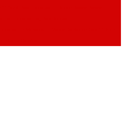
a 110x74 Para Etiquetas
Ribbon Resina Paraná
ho De Etiquetas Tag Para Roupas
tiquetas Em Milheiros
Venda De Ribbon Cera 110mm
Em Santa Catarina