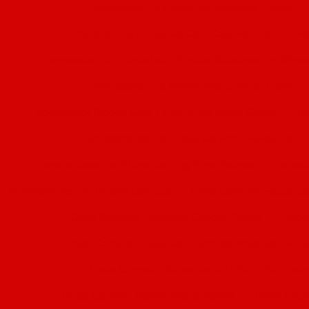
Fornecedor De Etiquetas Adesivas Paraná
Fornecedor De Etiquetas Com Cola Hotmelt
Fo
Fornecedor De Etiquetas Térmicas Adesivas Em Minas
Fornecedor De Ribbon Misto Minas Gerais
Fornecedor Ribbon Cera 110x74 Em Minas Gerais
Fo
Fornecedores De Etiquetas Para Móveis Rs
Fornecedores De Etiquetas Tag Para Roupas
Fornec
Fornecedores De Ribbon Cera Sul
Onde Comprar Etiqueta
Onde Comprar Etiquetas Couche Paraná
Onde 
Onde Comprar Etiquetas Térmicas Adesivas No S
Onde Comprar Ribbon Cera 110x74 No Para
Onde Comprar Ribbon Misto Paraná
Onde Encon