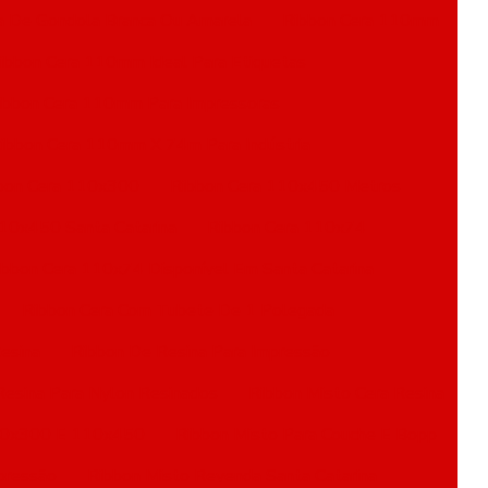
a De Gondola Branca Ou Amarela
Ribbon Cera 110mm
ibbon Cera 110mm Ideal Para Etiquetas
ibbon Cera 110mm Para Impressoras
ibbon Cera 110mm X 74m Para Indústria
bon Cera 110x300
Ribbon Cera 110x450 Metros
110x450 Santa Catarina
Ribbon Cera 110x74
ibbon Cera 110x74 Disponível Em Santa Catarina
Ribbon Cera Com Tubete De 1 Polegada
esina
Ribbon De Resina Para Impressão
esina Para Nylon Resinados
Ribbon Misto Cera Resina
10x300 E 110x450
Ribbon Misto Para Couche E Bopp
pressão
Ribbon Misto Revenda Santa Catarina