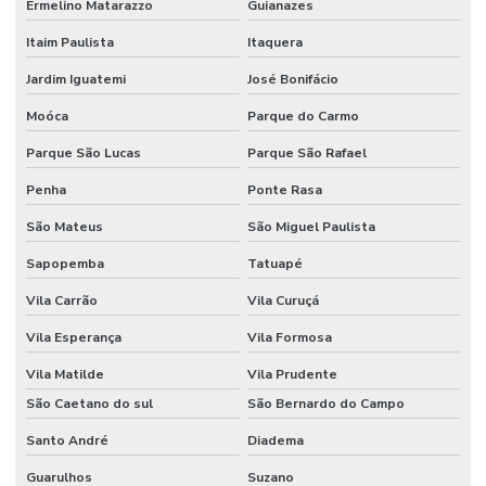
Fornecedor De Etiqueta Nylon Resinado
Ermelino Matarazzo
Guianazes
Fornecedor De Etiqueta Nylon Resinado Santa Catarina
Itaim Paulista
Itaquera
Jardim Iguatemi
José Bonifácio
Fornecedor De Etiquetas Adesivas Paraná
Moóca
Parque do Carmo
Fornecedor De Etiquetas Adesivas Sul
Parque São Lucas
Parque São Rafael
Fornecedor De Etiquetas Com Cola Hotmelt
Penha
Ponte Rasa
Fornecedor De Etiquetas No Rio Grande Do Sul
São Mateus
São Miguel Paulista
Fornecedor De Etiquetas Térmicas Adesivas Em Minas Gerais
Sapopemba
Tatuapé
Fornecedor De Ribbon Cera No Paraná
Vila Carrão
Vila Curuçá
Fornecedor De Ribbon Misto Minas Gerais
Vila Esperança
Vila Formosa
Fornecedor De Ribbon Resina No Sul
Vila Matilde
Vila Prudente
Fornecedor Ribbon Cera 110x74 Em Minas Gerais
São Caetano do sul
São Bernardo do Campo
Santo André
Diadema
Fornecedores De Etiquetas Bopp Adesiva No Paraná
Guarulhos
Suzano
Fornecedores De Etiquetas Para Móveis Rs