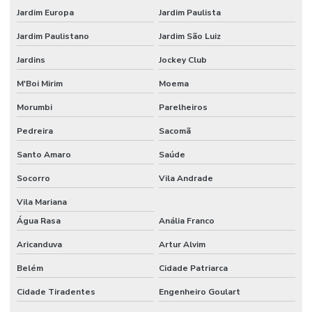
Etiquetas Removíveis Para Indústria
Jardim Europa
Jardim Paulista
Etiquetas Removíveis Para Vidros Santa Catarina
Jardim Paulistano
Jardim São Luiz
Etiquetas Resinadas
Jardins
Jockey Club
Etiquetas Tag Adesivas Com Cola Para Roupas
M'Boi Mirim
Moema
Etiquetas Tag De Roupas Com Furinho
Morumbi
Parelheiros
Pedreira
Sacomã
Etiquetas Tag Para Impressoras Argox
Santo Amaro
Saúde
Etiquetas Tag Para Roupas
Socorro
Vila Andrade
Etiquetas Tag Para Roupas Em Santa Catarina
Vila Mariana
Etiquetas Tag Para Roupas No Rio Grande Do Sul
Água Rasa
Anália Franco
Etiquetas Térmicas Adesivas Para Encomendas
Aricanduva
Artur Alvim
Fábrica De Etiquetas Bopp Adesiva Em Mg
Belém
Cidade Patriarca
Fornecedor De Etiqueta De Gondola No Rio Grande Do Sul
Cidade Tiradentes
Engenheiro Goulart