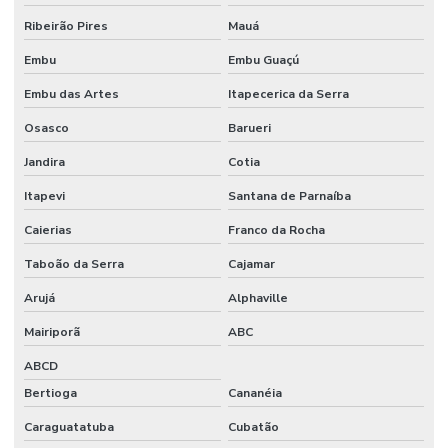
Ribeirão Pires
Mauá
Fornecedores De Etiquetas Removíveis
Embu
Embu Guaçú
Fornecedores De Etiquetas Tag Para Roupas
Embu das Artes
Itapecerica da Serra
Fornecedores De Etiquetas Térmicas Adesivas No Paraná
Osasco
Barueri
Fornecedores De Ribbon Cera Sul
Jandira
Cotia
Onde Comprar Etiquetas Bopp
Itapevi
Santana de Parnaíba
Onde Comprar Etiquetas Bopp Adesiva Em Sc
Caierias
Franco da Rocha
Onde Comprar Etiquetas Couche Paraná
Taboão da Serra
Cajamar
Onde Comprar Etiquetas Para Roupas Em Paraná
Arujá
Alphaville
Onde Comprar Etiquetas Térmicas Adesivas No Sul
Mairiporã
ABC
ABCD
Onde Comprar Ribbon Cera 1 Polegada
Bertioga
Cananéia
Onde Comprar Ribbon Cera 110x74 No Paraná
Caraguatatuba
Cubatão
Onde Comprar Ribbon Cera No Sul