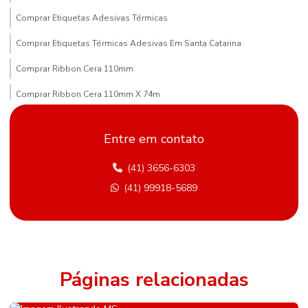
Comprar Etiquetas Adesivas Térmicas
Comprar Etiquetas Térmicas Adesivas Em Santa Catarina
Comprar Ribbon Cera 110mm
Comprar Ribbon Cera 110mm X 74m
Comprar Ribbon Cera Paraná
Entre em contato
Compras De Etiqueta De Gondola Em Minas Gerais
(41) 3656-6303
Comprimento Etiquetas Adesivas
(41) 99918-5689
Distribuidor De Etiqueta Nylon Resinado Mato Grosso Do Sul
Etiqueta Adesiva Hotmelt
Etiqueta Adesiva Para Metalúrgica
Etiqueta Adesiva Para Sementes E Adubos
Páginas relacionadas
Etiqueta Bopp Personalizada