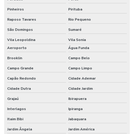
Etiquetas Bopp Removíveis Paraná
Pinheiros
Pirituba
Etiquetas Bopp Removíveis Santa Catarina
Raposo Tavares
Rio Pequeno
Etiquetas Bopp Sem Cola Para Vidros
São Domingos
Sumaré
Etiquetas Brancas Em Milheiros
Vila Leopoldina
Vila Sonia
Etiquetas Couche Adesivas Sem Resíduo
Aeroporto
Água Funda
Brooklin
Campo Belo
Etiquetas Couche Sem Resíduo
Campo Grande
Campo Limpo
Etiquetas Nylon Resinado Para Fabricação De Colchões
Capão Redondo
Cidade Ademar
Etiquetas Nylon Resinado Sem Corte Minas Gerais
Cidade Dutra
Cidade Jardim
Etiquetas Para Encomendas Em Minas Gerais
Grajaú
Ibirapuera
Etiquetas Para Impressora Grande Demanda
Interlagos
Ipiranga
Etiquetas Para Móveis E Vidros
Itaim Bibi
Jabaquara
Etiquetas Para Superfícies Removíveis
Jardim Ângela
Jardim América