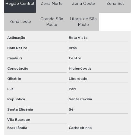
Região Central
Zona Norte
Zona Oeste
Zona Sul
Etiquetas Adesivas 105 X 50mm
Etiquetas Adesivas Em Couche No Paraná
Grande São
Litoral de São
Zona Leste
Paulo
Paulo
Etiquetas Adesivas Em Rolos
Aclimação
Bela Vista
Etiquetas Adesivas Em Rolos De Diversas Medidas
Bom Retiro
Brás
Etiquetas Adesivas Para Caixas
Cambuci
Centro
Etiquetas Adesivas Para Embalagens
Consolação
Higienópolis
Etiquetas Adesivas Para Impressora
Glicério
Liberdade
Etiquetas Adesivas Para Móveis
Luz
Pari
Etiquetas Adesivas Para Móveis Minas Gerais
República
Santa Cecília
Etiquetas Adesivas Para Roupas
Santa Efigênia
Sé
Etiquetas Adesivas Para Superfícies Difíceis
Vila Buarque
Brasilândia
Cachoeirinha
Etiquetas Adesivas Personalizadas