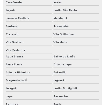
Casa Verde
Imirim
Etiquetas Adesivas Personalizadas Em Santa Catarina
Jaçanã
Jardim São Paulo
Etiquetas Adesivas Removíveis
Lauzane Paulista
Mandaqui
Etiquetas Adesivas Resistentes Para Sacaria
Santana
Tremembé
Etiquetas Adesivas Sem Resíduo
Tucuruvi
Vila Guilherme
Etiquetas Adesivas Térmicas Para Identificação
Vila Gustavo
Vila Maria
Etiquetas Autocolantes
Vila Medeiros
Etiquetas Autocolantes Personalizadas
Água Branca
Bairro do Limão
Etiquetas Bopp Adesiva
Barra Funda
Alto da Lapa
Alto de Pinheiros
Butantã
Etiquetas Bopp Adesiva Para Câmara Fria
Freguesia do Ó
Jaguaré
Etiquetas Bopp Adesiva Para Congelados
Jaraguá
Jardim Bonfiglioli
Etiquetas Bopp Adesiva Para Identificação De Produtos
Lapa
Pacaembú
Etiquetas Bopp Para Laboratório
Perdizes
Perús