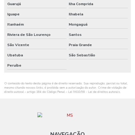
Guarujá
Ilha Comprida
Onde Comprar Ribbon Misto Paraná
Iguape
Ilhabela
Onde Encontrar Etiqueta De Gondola Em Santa Catarina
Itanhaém
Mongaguá
Onde Encontrar Etiqueta Nylon Resinado
Riviera de São Lourenço
Santos
Preço De Etiqueta De Gondola Branca Ou Amarela
São Vicente
Praia Grande
Ribbon Cera 110mm
Ubatuba
São Sebastião
Ribbon Cera 110mm Distribuidor Em Mg
Peruíbe
Ribbon Cera 110mm Ideal Para Etiquetas
O conteúdo do texto desta página é de direito reservado. Sua reprodução, parcial ou total,
Ribbon Cera 110mm Para Impressão
mesmo citando nossos links, é proibida sem a autorização do autor. Crime de violação de
direito autoral – artigo 184 do Código Penal –
Lei 9610/98 - Lei de direitos autorais
.
Ribbon Cera 110mm Para Impressoras
Ribbon Cera 110mm Tubete 1 Polegada
Ribbon Cera 110mm X 74m Para Indústria
Ribbon Cera 110mm X 74m Tubete 1 2 Polegada
NAVEGAÇÃO