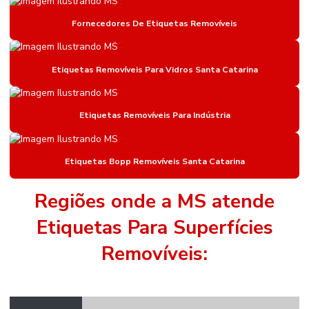
Etiqueta De Gondola
Fornecedores De Etiquetas Removíveis
Etiqueta De Gondola Amarela
Etiqueta De Gondola Branca
Etiquetas Removíveis Para Vidros Santa Catarina
Etiqueta De Gondola Compatível Com Impressora
Etiquetas Removíveis Para Indústria
Etiqueta De Gondola Para Impressora Argox
Etiqueta Nylon Resinado
Etiquetas Bopp Removíveis Santa Catarina
Etiqueta Nylon Resinado Para Colchões
Etiqueta Para Identificação De Estoque
Regiões onde a MS atende
Etiqueta Para Roupas
Etiquetas Para Superfícies
Etiqueta Térmica Adesiva
Removíveis:
Etiqueta Térmica Adesiva Linha Seca
Etiquetas Adesivas