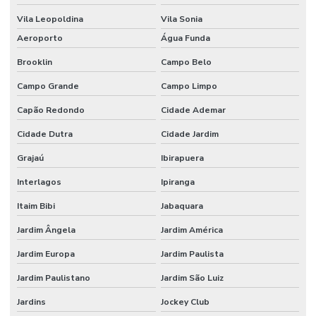
Etiquetas Brancas Em Milheiros
Vila Leopoldina
Vila Sonia
Etiquetas Couche Adesivas Sem Resíduo
Aeroporto
Água Funda
Brooklin
Campo Belo
Etiquetas Couche Sem Resíduo
Campo Grande
Campo Limpo
Etiquetas Nylon Resinado Para Fabricação De Colchões
Capão Redondo
Cidade Ademar
Etiquetas Nylon Resinado Sem Corte Minas Gerais
Cidade Dutra
Cidade Jardim
Etiquetas Para Encomendas Em Minas Gerais
Grajaú
Ibirapuera
Etiquetas Para Impressora Grande Demanda
Interlagos
Ipiranga
Etiquetas Para Móveis E Vidros
Itaim Bibi
Jabaquara
Etiquetas Para Superfícies Removíveis
Jardim Ângela
Jardim América
Etiquetas Removíveis Para Indústria
Jardim Europa
Jardim Paulista
Etiquetas Removíveis Para Vidros Santa Catarina
Jardim Paulistano
Jardim São Luiz
Etiquetas Resinadas
Jardins
Jockey Club