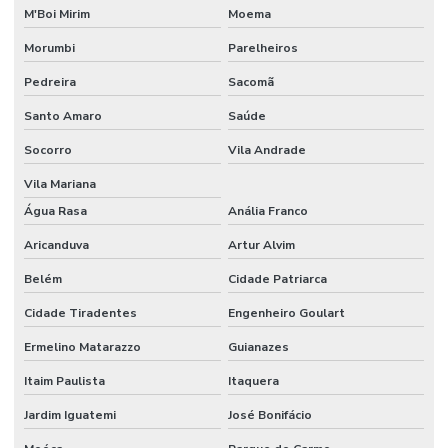
Etiquetas Tag Adesivas Com Cola Para Roupas
M'Boi Mirim
Moema
Etiquetas Tag De Roupas Com Furinho
Morumbi
Parelheiros
Pedreira
Sacomã
Etiquetas Tag Para Impressoras Argox
Santo Amaro
Saúde
Etiquetas Tag Para Roupas
Socorro
Vila Andrade
Etiquetas Tag Para Roupas Em Santa Catarina
Vila Mariana
Etiquetas Tag Para Roupas No Rio Grande Do Sul
Água Rasa
Anália Franco
Etiquetas Térmicas Adesivas Para Encomendas
Aricanduva
Artur Alvim
Fábrica De Etiquetas Bopp Adesiva Em Mg
Belém
Cidade Patriarca
Fornecedor De Etiqueta De Gondola No Rio Grande Do Sul
Cidade Tiradentes
Engenheiro Goulart
Fornecedor De Etiqueta Nylon Resinado
Ermelino Matarazzo
Guianazes
Fornecedor De Etiqueta Nylon Resinado Santa Catarina
Itaim Paulista
Itaquera
Jardim Iguatemi
José Bonifácio
Fornecedor De Etiquetas Adesivas Paraná