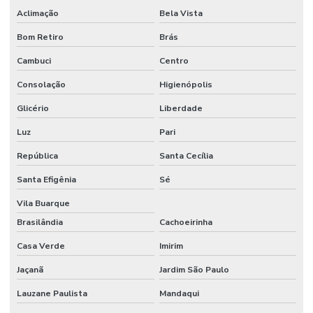
Aclimação
Bela Vista
Etiquetas Adesivas Em Rolos De Diversas Medidas
Bom Retiro
Brás
Etiquetas Adesivas Para Caixas
Cambuci
Centro
Etiquetas Adesivas Para Embalagens
Consolação
Higienópolis
Etiquetas Adesivas Para Impressora
Glicério
Liberdade
Etiquetas Adesivas Para Móveis
Luz
Pari
Etiquetas Adesivas Para Móveis Minas Gerais
República
Santa Cecília
Etiquetas Adesivas Para Roupas
Santa Efigênia
Sé
Etiquetas Adesivas Para Superfícies Difíceis
Vila Buarque
Brasilândia
Cachoeirinha
Etiquetas Adesivas Personalizadas
Casa Verde
Imirim
Etiquetas Adesivas Personalizadas Em Santa Catarina
Jaçanã
Jardim São Paulo
Etiquetas Adesivas Removíveis
Lauzane Paulista
Mandaqui
Etiquetas Adesivas Resistentes Para Sacaria