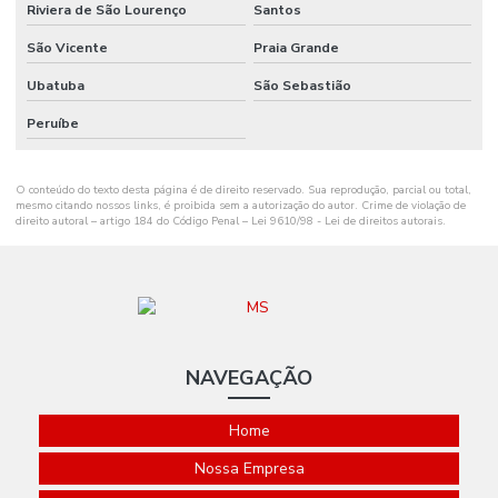
Riviera de São Lourenço
Santos
Preço De Etiqueta De Gondola Branca Ou Amarela
São Vicente
Praia Grande
Ribbon Cera 110mm
Ubatuba
São Sebastião
Ribbon Cera 110mm Distribuidor Em Mg
Peruíbe
Ribbon Cera 110mm Ideal Para Etiquetas
O conteúdo do texto desta página é de direito reservado. Sua reprodução, parcial ou total,
Ribbon Cera 110mm Para Impressão
mesmo citando nossos links, é proibida sem a autorização do autor. Crime de violação de
direito autoral – artigo 184 do Código Penal –
Lei 9610/98 - Lei de direitos autorais
.
Ribbon Cera 110mm Para Impressoras
Ribbon Cera 110mm Tubete 1 Polegada
Ribbon Cera 110mm X 74m Para Indústria
Ribbon Cera 110mm X 74m Tubete 1 2 Polegada
NAVEGAÇÃO
Ribbon Cera 110x300
Home
Ribbon Cera 110x450 Metros
Nossa Empresa
Ribbon Cera 110x450 Minas Gerais