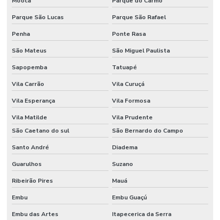
Moóca
Parque do Carmo
Fornecedor De Etiquetas Adesivas Sul
Parque São Lucas
Parque São Rafael
Fornecedor De Etiquetas Com Cola Hotmelt
Penha
Ponte Rasa
Fornecedor De Etiquetas No Rio Grande Do Sul
São Mateus
São Miguel Paulista
Fornecedor De Etiquetas Térmicas Adesivas Em Minas Gerais
Sapopemba
Tatuapé
Fornecedor De Ribbon Cera No Paraná
Vila Carrão
Vila Curuçá
Fornecedor De Ribbon Misto Minas Gerais
Vila Esperança
Vila Formosa
Fornecedor De Ribbon Resina No Sul
Vila Matilde
Vila Prudente
Fornecedor Ribbon Cera 110x74 Em Minas Gerais
São Caetano do sul
São Bernardo do Campo
Santo André
Diadema
Fornecedores De Etiquetas Bopp Adesiva No Paraná
Guarulhos
Suzano
Fornecedores De Etiquetas Para Móveis Rs
Ribeirão Pires
Mauá
Fornecedores De Etiquetas Removíveis
Embu
Embu Guaçú
Fornecedores De Etiquetas Tag Para Roupas
Embu das Artes
Itapecerica da Serra