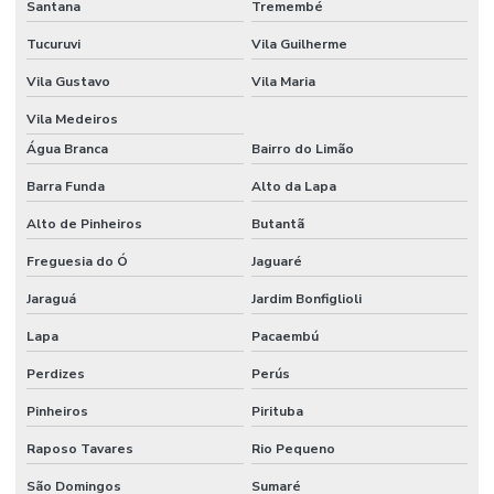
Santana
Tremembé
Etiquetas Adesivas Sem Resíduo
Tucuruvi
Vila Guilherme
Etiquetas Adesivas Térmicas Para Identificação
Vila Gustavo
Vila Maria
Etiquetas Autocolantes
Vila Medeiros
Etiquetas Autocolantes Personalizadas
Água Branca
Bairro do Limão
Etiquetas Bopp Adesiva
Barra Funda
Alto da Lapa
Alto de Pinheiros
Butantã
Etiquetas Bopp Adesiva Para Câmara Fria
Freguesia do Ó
Jaguaré
Etiquetas Bopp Adesiva Para Congelados
Jaraguá
Jardim Bonfiglioli
Etiquetas Bopp Adesiva Para Identificação De Produtos
Lapa
Pacaembú
Etiquetas Bopp Para Laboratório
Perdizes
Perús
Etiquetas Bopp Removíveis Paraná
Pinheiros
Pirituba
Etiquetas Bopp Removíveis Santa Catarina
Raposo Tavares
Rio Pequeno
Etiquetas Bopp Sem Cola Para Vidros
São Domingos
Sumaré