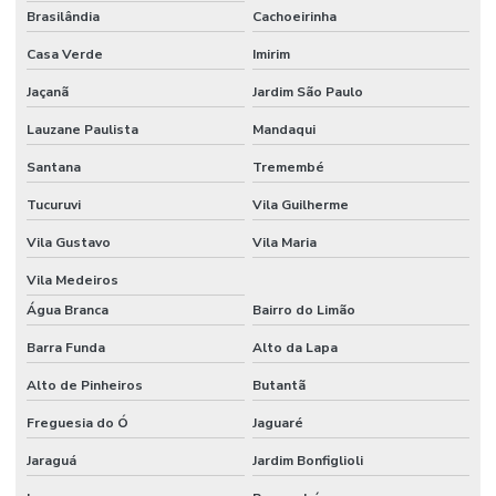
Brasilândia
Cachoeirinha
Etiquetas Adesivas Personalizadas
Casa Verde
Imirim
Etiquetas Adesivas Personalizadas Em Santa Catarina
Jaçanã
Jardim São Paulo
Etiquetas Adesivas Removíveis
Lauzane Paulista
Mandaqui
Etiquetas Adesivas Resistentes Para Sacaria
Santana
Tremembé
Etiquetas Adesivas Sem Resíduo
Tucuruvi
Vila Guilherme
Etiquetas Adesivas Térmicas Para Identificação
Vila Gustavo
Vila Maria
Etiquetas Autocolantes
Vila Medeiros
Etiquetas Autocolantes Personalizadas
Água Branca
Bairro do Limão
Etiquetas Bopp Adesiva
Barra Funda
Alto da Lapa
Alto de Pinheiros
Butantã
Etiquetas Bopp Adesiva Para Câmara Fria
Freguesia do Ó
Jaguaré
Etiquetas Bopp Adesiva Para Congelados
Jaraguá
Jardim Bonfiglioli
Etiquetas Bopp Adesiva Para Identificação De Produtos