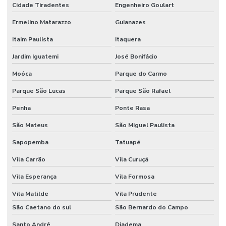
Fornecedor De Etiqueta De Gondola No Rio Grande Do Sul
Cidade Tiradentes
Engenheiro Goulart
Fornecedor De Etiqueta Nylon Resinado
Ermelino Matarazzo
Guianazes
Fornecedor De Etiqueta Nylon Resinado Santa Catarina
Itaim Paulista
Itaquera
Jardim Iguatemi
José Bonifácio
Fornecedor De Etiquetas Adesivas Paraná
Moóca
Parque do Carmo
Fornecedor De Etiquetas Adesivas Sul
Parque São Lucas
Parque São Rafael
Fornecedor De Etiquetas Com Cola Hotmelt
Penha
Ponte Rasa
Fornecedor De Etiquetas No Rio Grande Do Sul
São Mateus
São Miguel Paulista
Fornecedor De Etiquetas Térmicas Adesivas Em Minas Gerais
Sapopemba
Tatuapé
Fornecedor De Ribbon Cera No Paraná
Vila Carrão
Vila Curuçá
Fornecedor De Ribbon Misto Minas Gerais
Vila Esperança
Vila Formosa
Fornecedor De Ribbon Resina No Sul
Vila Matilde
Vila Prudente
Fornecedor Ribbon Cera 110x74 Em Minas Gerais
São Caetano do sul
São Bernardo do Campo
Santo André
Diadema
Fornecedores De Etiquetas Bopp Adesiva No Paraná