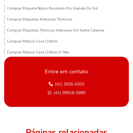
Comprar Etiqueta Nylon Resinado Rio Grande Do Sul
Comprar Etiquetas Adesivas Térmicas
Comprar Etiquetas Térmicas Adesivas Em Santa Catarina
Comprar Ribbon Cera 110mm
Comprar Ribbon Cera 110mm X 74m
Comprar Ribbon Cera Paraná
Entre em contato
Compras De Etiqueta De Gondola Em Minas Gerais
(41) 3656-6303
Comprimento Etiquetas Adesivas
(41) 99918-5689
Distribuidor De Etiqueta Nylon Resinado Mato Grosso Do Sul
Etiqueta Adesiva Hotmelt
Etiqueta Adesiva Para Metalúrgica
Etiqueta Adesiva Para Sementes E Adubos
Páginas relacionadas