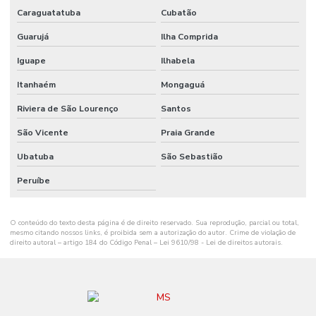
Caraguatatuba
Cubatão
Onde Comprar Ribbon Cera No Sul
Guarujá
Ilha Comprida
Onde Comprar Ribbon Misto Paraná
Iguape
Ilhabela
Onde Encontrar Etiqueta De Gondola Em Santa Catarina
Itanhaém
Mongaguá
Onde Encontrar Etiqueta Nylon Resinado
Riviera de São Lourenço
Santos
Preço De Etiqueta De Gondola Branca Ou Amarela
São Vicente
Praia Grande
Ribbon Cera 110mm
Ubatuba
São Sebastião
Ribbon Cera 110mm Distribuidor Em Mg
Peruíbe
Ribbon Cera 110mm Ideal Para Etiquetas
O conteúdo do texto desta página é de direito reservado. Sua reprodução, parcial ou total,
Ribbon Cera 110mm Para Impressão
mesmo citando nossos links, é proibida sem a autorização do autor. Crime de violação de
direito autoral – artigo 184 do Código Penal –
Lei 9610/98 - Lei de direitos autorais
.
Ribbon Cera 110mm Para Impressoras
Ribbon Cera 110mm Tubete 1 Polegada
Ribbon Cera 110mm X 74m Para Indústria