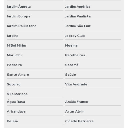
Etiquetas Para Superfícies Removíveis
Jardim Ângela
Jardim América
Etiquetas Removíveis Para Indústria
Jardim Europa
Jardim Paulista
Etiquetas Removíveis Para Vidros Santa Catarina
Jardim Paulistano
Jardim São Luiz
Etiquetas Resinadas
Jardins
Jockey Club
Etiquetas Tag Adesivas Com Cola Para Roupas
M'Boi Mirim
Moema
Etiquetas Tag De Roupas Com Furinho
Morumbi
Parelheiros
Pedreira
Sacomã
Etiquetas Tag Para Impressoras Argox
Santo Amaro
Saúde
Etiquetas Tag Para Roupas
Socorro
Vila Andrade
Etiquetas Tag Para Roupas Em Santa Catarina
Vila Mariana
Etiquetas Tag Para Roupas No Rio Grande Do Sul
Água Rasa
Anália Franco
Etiquetas Térmicas Adesivas Para Encomendas
Aricanduva
Artur Alvim
Fábrica De Etiquetas Bopp Adesiva Em Mg
Belém
Cidade Patriarca