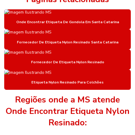
Etiqueta Bopp Personalizada
Etiqueta De Gondola
Onde Encontrar Etiqueta De Gondola Em Santa Catarina
Etiqueta De Gondola Amarela
Etiqueta De Gondola Branca
Fornecedor De Etiqueta Nylon Resinado Santa Catarina
Etiqueta De Gondola Compatível Com Impressora
Fornecedor De Etiqueta Nylon Resinado
Etiqueta De Gondola Para Impressora Argox
Etiqueta Nylon Resinado
Etiqueta Nylon Resinado Para Colchões
Etiqueta Nylon Resinado Para Colchões
Etiqueta Para Identificação De Estoque
Regiões onde a MS atende
Etiqueta Para Roupas
Onde Encontrar Etiqueta Nylon
Etiqueta Térmica Adesiva
Resinado:
Etiqueta Térmica Adesiva Linha Seca