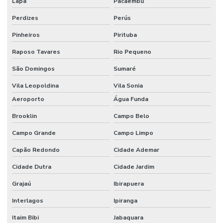
Lapa
Pacaembú
Etiquetas Bopp Para Laboratório
Perdizes
Perús
Etiquetas Bopp Removíveis Paraná
Pinheiros
Pirituba
Etiquetas Bopp Removíveis Santa Catarina
Raposo Tavares
Rio Pequeno
Etiquetas Bopp Sem Cola Para Vidros
São Domingos
Sumaré
Etiquetas Brancas Em Milheiros
Vila Leopoldina
Vila Sonia
Etiquetas Couche Adesivas Sem Resíduo
Aeroporto
Água Funda
Brooklin
Campo Belo
Etiquetas Couche Sem Resíduo
Campo Grande
Campo Limpo
Etiquetas Nylon Resinado Para Fabricação De Colchões
Capão Redondo
Cidade Ademar
Etiquetas Nylon Resinado Sem Corte Minas Gerais
Cidade Dutra
Cidade Jardim
Etiquetas Para Encomendas Em Minas Gerais
Grajaú
Ibirapuera
Etiquetas Para Impressora Grande Demanda
Interlagos
Ipiranga
Etiquetas Para Móveis E Vidros
Itaim Bibi
Jabaquara