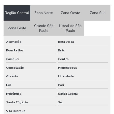
Etiquetas Adesivas
Região Central
Zona Norte
Zona Oeste
Zona Sul
Etiquetas Adesivas 105 X 50mm
Etiquetas Adesivas Em Couche No Paraná
Grande São
Litoral de São
Zona Leste
Paulo
Paulo
Etiquetas Adesivas Em Rolos
Aclimação
Bela Vista
Etiquetas Adesivas Em Rolos De Diversas Medidas
Bom Retiro
Brás
Etiquetas Adesivas Para Caixas
Cambuci
Centro
Etiquetas Adesivas Para Embalagens
Consolação
Higienópolis
Etiquetas Adesivas Para Impressora
Glicério
Liberdade
Etiquetas Adesivas Para Móveis
Luz
Pari
Etiquetas Adesivas Para Móveis Minas Gerais
República
Santa Cecília
Etiquetas Adesivas Para Roupas
Santa Efigênia
Sé
Etiquetas Adesivas Para Superfícies Difíceis
Vila Buarque