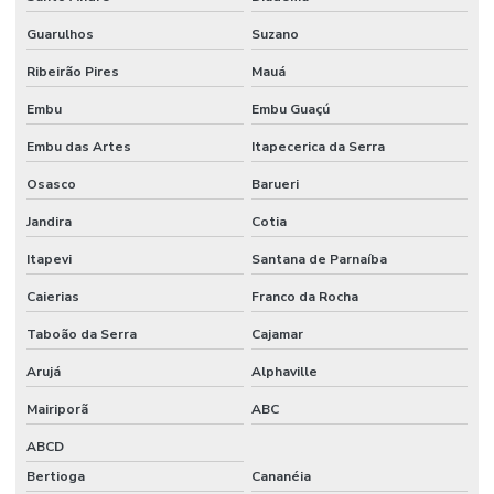
Guarulhos
Suzano
Fornecedores De Etiquetas Para Móveis Rs
Ribeirão Pires
Mauá
Fornecedores De Etiquetas Removíveis
Embu
Embu Guaçú
Fornecedores De Etiquetas Tag Para Roupas
Embu das Artes
Itapecerica da Serra
Fornecedores De Etiquetas Térmicas Adesivas No Paraná
Osasco
Barueri
Fornecedores De Ribbon Cera Sul
Jandira
Cotia
Onde Comprar Etiquetas Bopp
Itapevi
Santana de Parnaíba
Onde Comprar Etiquetas Bopp Adesiva Em Sc
Caierias
Franco da Rocha
Onde Comprar Etiquetas Couche Paraná
Taboão da Serra
Cajamar
Onde Comprar Etiquetas Para Roupas Em Paraná
Arujá
Alphaville
Onde Comprar Etiquetas Térmicas Adesivas No Sul
Mairiporã
ABC
ABCD
Onde Comprar Ribbon Cera 1 Polegada
Bertioga
Cananéia
Onde Comprar Ribbon Cera 110x74 No Paraná