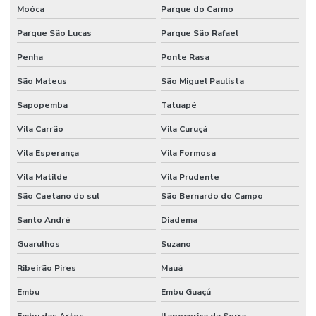
Moóca
Parque do Carmo
Fornecedor De Etiquetas Adesivas Sul
Parque São Lucas
Parque São Rafael
Fornecedor De Etiquetas Com Cola Hotmelt
Penha
Ponte Rasa
Fornecedor De Etiquetas No Rio Grande Do Sul
São Mateus
São Miguel Paulista
Fornecedor De Etiquetas Térmicas Adesivas Em Minas Gerais
Sapopemba
Tatuapé
Fornecedor De Ribbon Cera No Paraná
Vila Carrão
Vila Curuçá
Fornecedor De Ribbon Misto Minas Gerais
Vila Esperança
Vila Formosa
Fornecedor De Ribbon Resina No Sul
Vila Matilde
Vila Prudente
Fornecedor Ribbon Cera 110x74 Em Minas Gerais
São Caetano do sul
São Bernardo do Campo
Santo André
Diadema
Fornecedores De Etiquetas Bopp Adesiva No Paraná
Guarulhos
Suzano
Fornecedores De Etiquetas Para Móveis Rs
Ribeirão Pires
Mauá
Fornecedores De Etiquetas Removíveis
Embu
Embu Guaçú
Fornecedores De Etiquetas Tag Para Roupas
Embu das Artes
Itapecerica da Serra