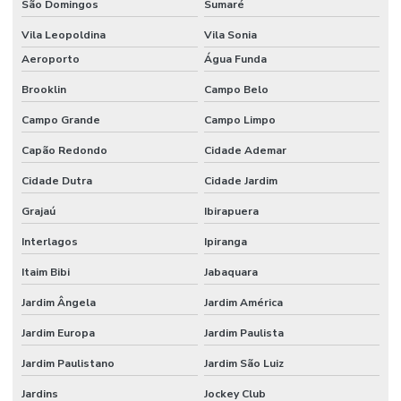
São Domingos
Sumaré
Etiquetas Brancas Em Milheiros
Vila Leopoldina
Vila Sonia
Etiquetas Couche Adesivas Sem Resíduo
Aeroporto
Água Funda
Brooklin
Campo Belo
Etiquetas Couche Sem Resíduo
Campo Grande
Campo Limpo
Etiquetas Nylon Resinado Para Fabricação De Colchões
Capão Redondo
Cidade Ademar
Etiquetas Nylon Resinado Sem Corte Minas Gerais
Cidade Dutra
Cidade Jardim
Etiquetas Para Encomendas Em Minas Gerais
Grajaú
Ibirapuera
Etiquetas Para Impressora Grande Demanda
Interlagos
Ipiranga
Etiquetas Para Móveis E Vidros
Itaim Bibi
Jabaquara
Etiquetas Para Superfícies Removíveis
Jardim Ângela
Jardim América
Etiquetas Removíveis Para Indústria
Jardim Europa
Jardim Paulista
Etiquetas Removíveis Para Vidros Santa Catarina
Jardim Paulistano
Jardim São Luiz
Etiquetas Resinadas
Jardins
Jockey Club