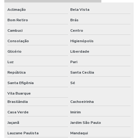
Aclimação
Bela Vista
Etiquetas Adesivas Em Rolos De Diversas Medidas
Bom Retiro
Brás
Etiquetas Adesivas Para Caixas
Cambuci
Centro
Etiquetas Adesivas Para Embalagens
Consolação
Higienópolis
Etiquetas Adesivas Para Impressora
Glicério
Liberdade
Etiquetas Adesivas Para Móveis
Luz
Pari
Etiquetas Adesivas Para Móveis Minas Gerais
República
Santa Cecília
Etiquetas Adesivas Para Roupas
Santa Efigênia
Sé
Etiquetas Adesivas Para Superfícies Difíceis
Vila Buarque
Brasilândia
Cachoeirinha
Etiquetas Adesivas Personalizadas
Casa Verde
Imirim
Etiquetas Adesivas Personalizadas Em Santa Catarina
Jaçanã
Jardim São Paulo
Etiquetas Adesivas Removíveis
Lauzane Paulista
Mandaqui
Etiquetas Adesivas Resistentes Para Sacaria