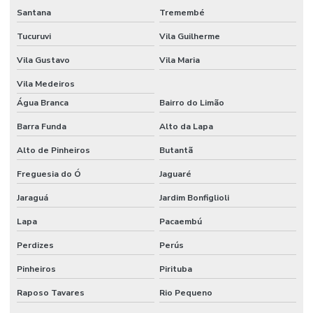
Santana
Tremembé
Etiquetas Adesivas Sem Resíduo
Tucuruvi
Vila Guilherme
Etiquetas Adesivas Térmicas Para Identificação
Vila Gustavo
Vila Maria
Etiquetas Autocolantes
Vila Medeiros
Etiquetas Autocolantes Personalizadas
Água Branca
Bairro do Limão
Etiquetas Bopp Adesiva
Barra Funda
Alto da Lapa
Alto de Pinheiros
Butantã
Etiquetas Bopp Adesiva Para Câmara Fria
Freguesia do Ó
Jaguaré
Etiquetas Bopp Adesiva Para Congelados
Jaraguá
Jardim Bonfiglioli
Etiquetas Bopp Adesiva Para Identificação De Produtos
Lapa
Pacaembú
Etiquetas Bopp Para Laboratório
Perdizes
Perús
Etiquetas Bopp Removíveis Paraná
Pinheiros
Pirituba
Etiquetas Bopp Removíveis Santa Catarina
Raposo Tavares
Rio Pequeno
Etiquetas Bopp Sem Cola Para Vidros