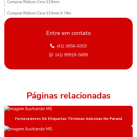
Comprar Ribbon Cera 110mm
Comprar Ribbon Cera 110mm X 74m
Comprar Ribbon Cera Paraná
Entre em contato
Compras De Etiqueta De Gondola Em Minas Gerais
(41) 3656-6303
Comprimento Etiquetas Adesivas
(41) 99918-5689
Distribuidor De Etiqueta Nylon Resinado Mato Grosso Do Sul
Etiqueta Adesiva Hotmelt
Etiqueta Adesiva Para Metalúrgica
Etiqueta Adesiva Para Sementes E Adubos
Páginas relacionadas
Etiqueta Bopp Personalizada
Etiqueta De Gondola
Fornecedores De Etiquetas Térmicas Adesivas No Paraná
Etiqueta De Gondola Amarela