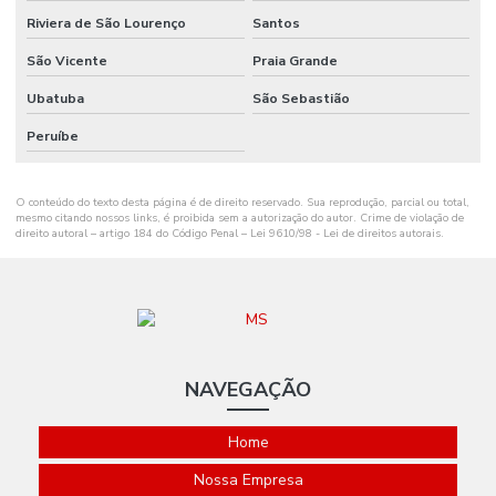
Onde Encontrar Etiqueta Nylon Resinado
Riviera de São Lourenço
Santos
Preço De Etiqueta De Gondola Branca Ou Amarela
São Vicente
Praia Grande
Ribbon Cera 110mm
Ubatuba
São Sebastião
Ribbon Cera 110mm Distribuidor Em Mg
Peruíbe
Ribbon Cera 110mm Ideal Para Etiquetas
O conteúdo do texto desta página é de direito reservado. Sua reprodução, parcial ou total,
Ribbon Cera 110mm Para Impressão
mesmo citando nossos links, é proibida sem a autorização do autor. Crime de violação de
direito autoral – artigo 184 do Código Penal –
Lei 9610/98 - Lei de direitos autorais
.
Ribbon Cera 110mm Para Impressoras
Ribbon Cera 110mm Tubete 1 Polegada
Ribbon Cera 110mm X 74m Para Indústria
Ribbon Cera 110mm X 74m Tubete 1 2 Polegada
NAVEGAÇÃO
Ribbon Cera 110x300
Home
Ribbon Cera 110x450 Metros
Nossa Empresa