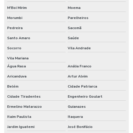
Etiquetas Tag Adesivas Com Cola Para Roupas
M'Boi Mirim
Moema
Etiquetas Tag De Roupas Com Furinho
Morumbi
Parelheiros
Pedreira
Sacomã
Etiquetas Tag Para Impressoras Argox
Santo Amaro
Saúde
Etiquetas Tag Para Roupas
Socorro
Vila Andrade
Etiquetas Tag Para Roupas Em Santa Catarina
Vila Mariana
Etiquetas Tag Para Roupas No Rio Grande Do Sul
Água Rasa
Anália Franco
Etiquetas Térmicas Adesivas Para Encomendas
Aricanduva
Artur Alvim
Fábrica De Etiquetas Bopp Adesiva Em Mg
Belém
Cidade Patriarca
Fornecedor De Etiqueta De Gondola No Rio Grande Do Sul
Cidade Tiradentes
Engenheiro Goulart
Fornecedor De Etiqueta Nylon Resinado
Ermelino Matarazzo
Guianazes
Fornecedor De Etiqueta Nylon Resinado Santa Catarina
Itaim Paulista
Itaquera
Jardim Iguatemi
José Bonifácio
Fornecedor De Etiquetas Adesivas Paraná