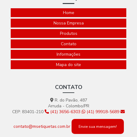
Home
Nossa Empresa
Produtos
Contato
Informações
Mapa do site
CONTATO
R. do Pavão, 487
Arruda - Colombo/PR
CEP: 83401-210
(41) 3656-6303
(41) 99918-5689
contato@msetiquetas.com.br
Envie sua mensagem!