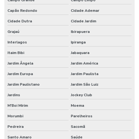
Etiquetas Nylon Resinado Para Fabricação De Colchões
Capão Redondo
Cidade Ademar
Etiquetas Nylon Resinado Sem Corte Minas Gerais
Cidade Dutra
Cidade Jardim
Etiquetas Para Encomendas Em Minas Gerais
Grajaú
Ibirapuera
Etiquetas Para Impressora Grande Demanda
Interlagos
Ipiranga
Etiquetas Para Móveis E Vidros
Itaim Bibi
Jabaquara
Etiquetas Para Superfícies Removíveis
Jardim Ângela
Jardim América
Etiquetas Removíveis Para Indústria
Jardim Europa
Jardim Paulista
Etiquetas Removíveis Para Vidros Santa Catarina
Jardim Paulistano
Jardim São Luiz
Etiquetas Resinadas
Jardins
Jockey Club
Etiquetas Tag Adesivas Com Cola Para Roupas
M'Boi Mirim
Moema
Etiquetas Tag De Roupas Com Furinho
Morumbi
Parelheiros
Pedreira
Sacomã
Etiquetas Tag Para Impressoras Argox
Santo Amaro
Saúde
Etiquetas Tag Para Roupas