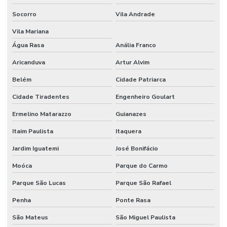
Socorro
Vila Andrade
Etiquetas Tag Para Roupas Em Santa Catarina
Vila Mariana
Etiquetas Tag Para Roupas No Rio Grande Do Sul
Água Rasa
Anália Franco
Etiquetas Térmicas Adesivas Para Encomendas
Aricanduva
Artur Alvim
Fábrica De Etiquetas Bopp Adesiva Em Mg
Belém
Cidade Patriarca
Fornecedor De Etiqueta De Gondola No Rio Grande Do Sul
Cidade Tiradentes
Engenheiro Goulart
Fornecedor De Etiqueta Nylon Resinado
Ermelino Matarazzo
Guianazes
Fornecedor De Etiqueta Nylon Resinado Santa Catarina
Itaim Paulista
Itaquera
Jardim Iguatemi
José Bonifácio
Fornecedor De Etiquetas Adesivas Paraná
Moóca
Parque do Carmo
Fornecedor De Etiquetas Adesivas Sul
Parque São Lucas
Parque São Rafael
Fornecedor De Etiquetas Com Cola Hotmelt
Penha
Ponte Rasa
Fornecedor De Etiquetas No Rio Grande Do Sul
São Mateus
São Miguel Paulista
Fornecedor De Etiquetas Térmicas Adesivas Em Minas Gerais