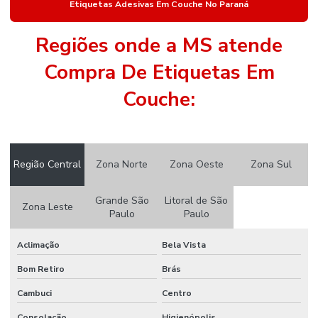
Etiquetas Adesivas Em Couche No Paraná
Etiqueta Nylon Resinado Para Colchões
Etiqueta Para Identificação De Estoque
Regiões onde a MS atende
Etiqueta Para Roupas
Compra De Etiquetas Em
Etiqueta Térmica Adesiva
Couche:
Etiqueta Térmica Adesiva Linha Seca
Etiquetas Adesivas
Região Central
Zona Norte
Zona Oeste
Zona Sul
Etiquetas Adesivas 105 X 50mm
Etiquetas Adesivas Em Couche No Paraná
Grande São
Litoral de São
Zona Leste
Paulo
Paulo
Etiquetas Adesivas Em Rolos
Aclimação
Bela Vista
Etiquetas Adesivas Em Rolos De Diversas Medidas
Bom Retiro
Brás
Etiquetas Adesivas Para Caixas
Cambuci
Centro
Etiquetas Adesivas Para Embalagens
Consolação
Higienópolis