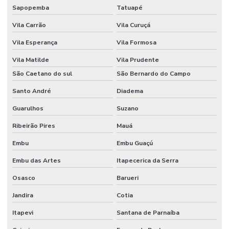
Sapopemba
Tatuapé
Fornecedor De Ribbon Cera No Paraná
Vila Carrão
Vila Curuçá
Fornecedor De Ribbon Misto Minas Gerais
Vila Esperança
Vila Formosa
Fornecedor De Ribbon Resina No Sul
Vila Matilde
Vila Prudente
Fornecedor Ribbon Cera 110x74 Em Minas Gerais
São Caetano do sul
São Bernardo do Campo
Santo André
Diadema
Fornecedores De Etiquetas Bopp Adesiva No Paraná
Guarulhos
Suzano
Fornecedores De Etiquetas Para Móveis Rs
Ribeirão Pires
Mauá
Fornecedores De Etiquetas Removíveis
Embu
Embu Guaçú
Fornecedores De Etiquetas Tag Para Roupas
Embu das Artes
Itapecerica da Serra
Fornecedores De Etiquetas Térmicas Adesivas No Paraná
Osasco
Barueri
Fornecedores De Ribbon Cera Sul
Jandira
Cotia
Onde Comprar Etiquetas Bopp
Itapevi
Santana de Parnaíba
Onde Comprar Etiquetas Bopp Adesiva Em Sc