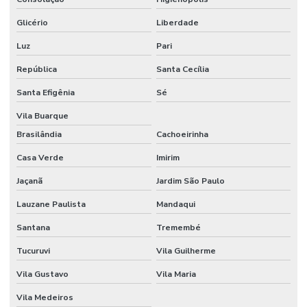
Etiquetas Adesivas Para Impressora
Glicério
Liberdade
Etiquetas Adesivas Para Móveis
Luz
Pari
Etiquetas Adesivas Para Móveis Minas Gerais
República
Santa Cecília
Etiquetas Adesivas Para Roupas
Santa Efigênia
Sé
Etiquetas Adesivas Para Superfícies Difíceis
Vila Buarque
Brasilândia
Cachoeirinha
Etiquetas Adesivas Personalizadas
Casa Verde
Imirim
Etiquetas Adesivas Personalizadas Em Santa Catarina
Jaçanã
Jardim São Paulo
Etiquetas Adesivas Removíveis
Lauzane Paulista
Mandaqui
Etiquetas Adesivas Resistentes Para Sacaria
Santana
Tremembé
Etiquetas Adesivas Sem Resíduo
Tucuruvi
Vila Guilherme
Etiquetas Adesivas Térmicas Para Identificação
Vila Gustavo
Vila Maria
Etiquetas Autocolantes
Vila Medeiros