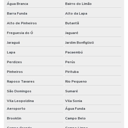
Etiquetas Autocolantes Personalizadas
Água Branca
Bairro do Limão
Etiquetas Bopp Adesiva
Barra Funda
Alto da Lapa
Alto de Pinheiros
Butantã
Etiquetas Bopp Adesiva Para Câmara Fria
Freguesia do Ó
Jaguaré
Etiquetas Bopp Adesiva Para Congelados
Jaraguá
Jardim Bonfiglioli
Etiquetas Bopp Adesiva Para Identificação De Produtos
Lapa
Pacaembú
Etiquetas Bopp Para Laboratório
Perdizes
Perús
Etiquetas Bopp Removíveis Paraná
Pinheiros
Pirituba
Etiquetas Bopp Removíveis Santa Catarina
Raposo Tavares
Rio Pequeno
Etiquetas Bopp Sem Cola Para Vidros
São Domingos
Sumaré
Etiquetas Brancas Em Milheiros
Vila Leopoldina
Vila Sonia
Etiquetas Couche Adesivas Sem Resíduo
Aeroporto
Água Funda
Brooklin
Campo Belo
Etiquetas Couche Sem Resíduo
Campo Grande
Campo Limpo