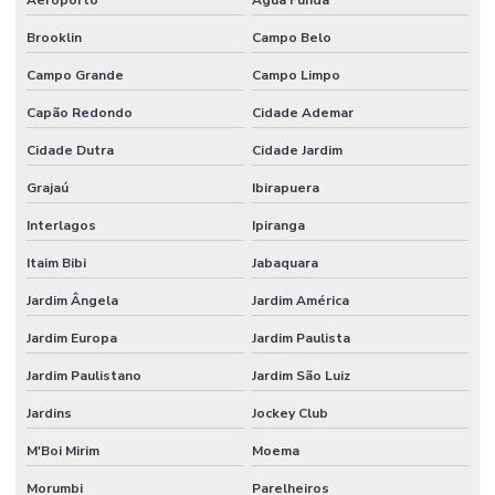
Brooklin
Campo Belo
Etiquetas Couche Sem Resíduo
Campo Grande
Campo Limpo
Etiquetas Nylon Resinado Para Fabricação De Colchões
Capão Redondo
Cidade Ademar
Etiquetas Nylon Resinado Sem Corte Minas Gerais
Cidade Dutra
Cidade Jardim
Etiquetas Para Encomendas Em Minas Gerais
Grajaú
Ibirapuera
Etiquetas Para Impressora Grande Demanda
Interlagos
Ipiranga
Etiquetas Para Móveis E Vidros
Itaim Bibi
Jabaquara
Etiquetas Para Superfícies Removíveis
Jardim Ângela
Jardim América
Etiquetas Removíveis Para Indústria
Jardim Europa
Jardim Paulista
Etiquetas Removíveis Para Vidros Santa Catarina
Jardim Paulistano
Jardim São Luiz
Etiquetas Resinadas
Jardins
Jockey Club
Etiquetas Tag Adesivas Com Cola Para Roupas
M'Boi Mirim
Moema
Etiquetas Tag De Roupas Com Furinho
Morumbi
Parelheiros