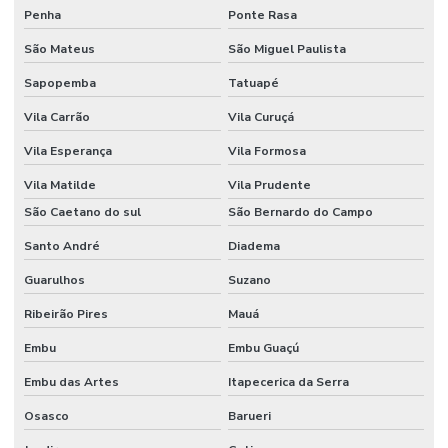
Penha
Ponte Rasa
Fornecedor De Etiquetas No Rio Grande Do Sul
São Mateus
São Miguel Paulista
Fornecedor De Etiquetas Térmicas Adesivas Em Minas Gerais
Sapopemba
Tatuapé
Fornecedor De Ribbon Cera No Paraná
Vila Carrão
Vila Curuçá
Fornecedor De Ribbon Misto Minas Gerais
Vila Esperança
Vila Formosa
Fornecedor De Ribbon Resina No Sul
Vila Matilde
Vila Prudente
Fornecedor Ribbon Cera 110x74 Em Minas Gerais
São Caetano do sul
São Bernardo do Campo
Santo André
Diadema
Fornecedores De Etiquetas Bopp Adesiva No Paraná
Guarulhos
Suzano
Fornecedores De Etiquetas Para Móveis Rs
Ribeirão Pires
Mauá
Fornecedores De Etiquetas Removíveis
Embu
Embu Guaçú
Fornecedores De Etiquetas Tag Para Roupas
Embu das Artes
Itapecerica da Serra
Fornecedores De Etiquetas Térmicas Adesivas No Paraná
Osasco
Barueri
Fornecedores De Ribbon Cera Sul