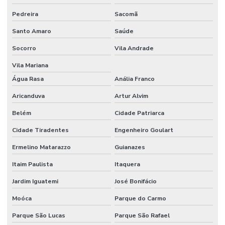
Pedreira
Sacomã
Etiquetas Tag Para Impressoras Argox
Santo Amaro
Saúde
Etiquetas Tag Para Roupas
Socorro
Vila Andrade
Etiquetas Tag Para Roupas Em Santa Catarina
Vila Mariana
Etiquetas Tag Para Roupas No Rio Grande Do Sul
Água Rasa
Anália Franco
Etiquetas Térmicas Adesivas Para Encomendas
Aricanduva
Artur Alvim
Fábrica De Etiquetas Bopp Adesiva Em Mg
Belém
Cidade Patriarca
Fornecedor De Etiqueta De Gondola No Rio Grande Do Sul
Cidade Tiradentes
Engenheiro Goulart
Fornecedor De Etiqueta Nylon Resinado
Ermelino Matarazzo
Guianazes
Fornecedor De Etiqueta Nylon Resinado Santa Catarina
Itaim Paulista
Itaquera
Jardim Iguatemi
José Bonifácio
Fornecedor De Etiquetas Adesivas Paraná
Moóca
Parque do Carmo
Fornecedor De Etiquetas Adesivas Sul
Parque São Lucas
Parque São Rafael
Fornecedor De Etiquetas Com Cola Hotmelt