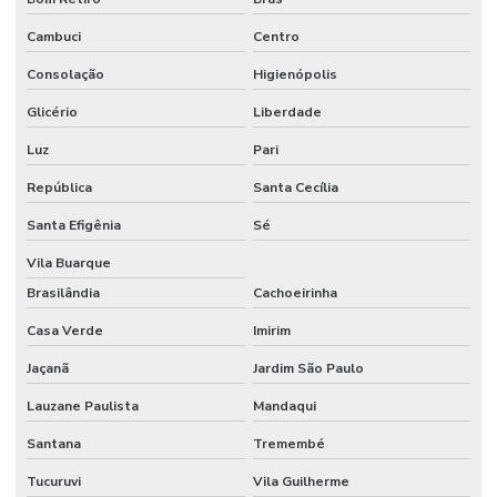
Etiquetas Adesivas Para Caixas
Cambuci
Centro
Etiquetas Adesivas Para Embalagens
Consolação
Higienópolis
Etiquetas Adesivas Para Impressora
Glicério
Liberdade
Etiquetas Adesivas Para Móveis
Luz
Pari
Etiquetas Adesivas Para Móveis Minas Gerais
República
Santa Cecília
Etiquetas Adesivas Para Roupas
Santa Efigênia
Sé
Etiquetas Adesivas Para Superfícies Difíceis
Vila Buarque
Brasilândia
Cachoeirinha
Etiquetas Adesivas Personalizadas
Casa Verde
Imirim
Etiquetas Adesivas Personalizadas Em Santa Catarina
Jaçanã
Jardim São Paulo
Etiquetas Adesivas Removíveis
Lauzane Paulista
Mandaqui
Etiquetas Adesivas Resistentes Para Sacaria
Santana
Tremembé
Etiquetas Adesivas Sem Resíduo
Tucuruvi
Vila Guilherme