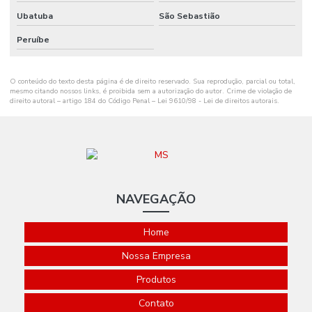
Ribbon Cera 110mm
Ubatuba
São Sebastião
Ribbon Cera 110mm Distribuidor Em Mg
Peruíbe
Ribbon Cera 110mm Ideal Para Etiquetas
O conteúdo do texto desta página é de direito reservado. Sua reprodução, parcial ou total,
Ribbon Cera 110mm Para Impressão
mesmo citando nossos links, é proibida sem a autorização do autor. Crime de violação de
direito autoral – artigo 184 do Código Penal –
Lei 9610/98 - Lei de direitos autorais
.
Ribbon Cera 110mm Para Impressoras
Ribbon Cera 110mm Tubete 1 Polegada
Ribbon Cera 110mm X 74m Para Indústria
Ribbon Cera 110mm X 74m Tubete 1 2 Polegada
NAVEGAÇÃO
Ribbon Cera 110x300
Home
Ribbon Cera 110x450 Metros
Nossa Empresa
Ribbon Cera 110x450 Minas Gerais
Produtos
Ribbon Cera 110x450 Santa Catarina
Contato