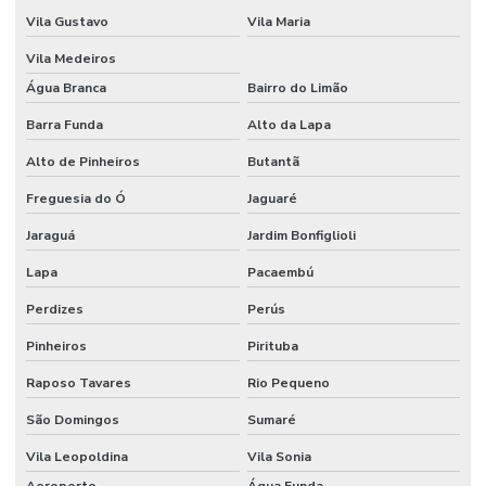
Etiquetas Adesivas Térmicas Para Identificação
Vila Gustavo
Vila Maria
Etiquetas Autocolantes
Vila Medeiros
Etiquetas Autocolantes Personalizadas
Água Branca
Bairro do Limão
Etiquetas Bopp Adesiva
Barra Funda
Alto da Lapa
Alto de Pinheiros
Butantã
Etiquetas Bopp Adesiva Para Câmara Fria
Freguesia do Ó
Jaguaré
Etiquetas Bopp Adesiva Para Congelados
Jaraguá
Jardim Bonfiglioli
Etiquetas Bopp Adesiva Para Identificação De Produtos
Lapa
Pacaembú
Etiquetas Bopp Para Laboratório
Perdizes
Perús
Etiquetas Bopp Removíveis Paraná
Pinheiros
Pirituba
Etiquetas Bopp Removíveis Santa Catarina
Raposo Tavares
Rio Pequeno
Etiquetas Bopp Sem Cola Para Vidros
São Domingos
Sumaré
Etiquetas Brancas Em Milheiros
Vila Leopoldina
Vila Sonia
Etiquetas Couche Adesivas Sem Resíduo
Aeroporto
Água Funda