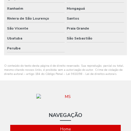
Onde Encontrar Etiqueta De Gondola Em Santa Catarina
Itanhaém
Mongaguá
Onde Encontrar Etiqueta Nylon Resinado
Riviera de São Lourenço
Santos
Preço De Etiqueta De Gondola Branca Ou Amarela
São Vicente
Praia Grande
Ribbon Cera 110mm
Ubatuba
São Sebastião
Ribbon Cera 110mm Distribuidor Em Mg
Peruíbe
Ribbon Cera 110mm Ideal Para Etiquetas
O conteúdo do texto desta página é de direito reservado. Sua reprodução, parcial ou total,
Ribbon Cera 110mm Para Impressão
mesmo citando nossos links, é proibida sem a autorização do autor. Crime de violação de
direito autoral – artigo 184 do Código Penal –
Lei 9610/98 - Lei de direitos autorais
.
Ribbon Cera 110mm Para Impressoras
Ribbon Cera 110mm Tubete 1 Polegada
Ribbon Cera 110mm X 74m Para Indústria
Ribbon Cera 110mm X 74m Tubete 1 2 Polegada
NAVEGAÇÃO
Ribbon Cera 110x300
Home