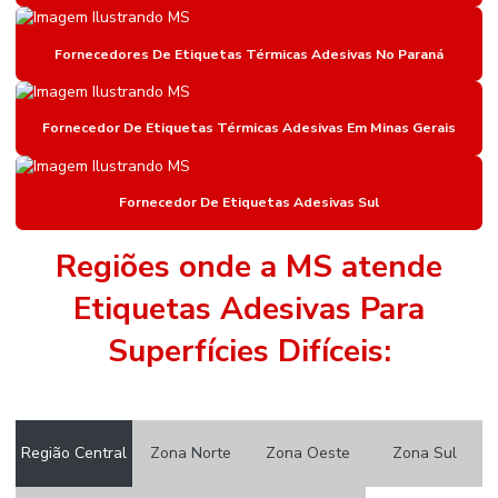
Etiqueta De Gondola Amarela
Etiqueta De Gondola Branca
Fornecedores De Etiquetas Térmicas Adesivas No Paraná
Etiqueta De Gondola Compatível Com Impressora
Fornecedor De Etiquetas Térmicas Adesivas Em Minas Gerais
Etiqueta De Gondola Para Impressora Argox
Etiqueta Nylon Resinado
Fornecedor De Etiquetas Adesivas Sul
Etiqueta Nylon Resinado Para Colchões
Etiqueta Para Identificação De Estoque
Regiões onde a MS atende
Etiqueta Para Roupas
Etiquetas Adesivas Para
Etiqueta Térmica Adesiva
Superfícies Difíceis:
Etiqueta Térmica Adesiva Linha Seca
Etiquetas Adesivas
Região Central
Zona Norte
Zona Oeste
Zona Sul
Etiquetas Adesivas 105 X 50mm