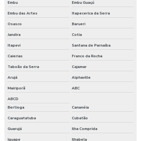
Embu
Embu Guaçú
Fornecedores De Etiquetas Tag Para Roupas
Embu das Artes
Itapecerica da Serra
Fornecedores De Etiquetas Térmicas Adesivas No Paraná
Osasco
Barueri
Fornecedores De Ribbon Cera Sul
Jandira
Cotia
Onde Comprar Etiquetas Bopp
Itapevi
Santana de Parnaíba
Onde Comprar Etiquetas Bopp Adesiva Em Sc
Caierias
Franco da Rocha
Onde Comprar Etiquetas Couche Paraná
Taboão da Serra
Cajamar
Onde Comprar Etiquetas Para Roupas Em Paraná
Arujá
Alphaville
Onde Comprar Etiquetas Térmicas Adesivas No Sul
Mairiporã
ABC
ABCD
Onde Comprar Ribbon Cera 1 Polegada
Bertioga
Cananéia
Onde Comprar Ribbon Cera 110x74 No Paraná
Caraguatatuba
Cubatão
Onde Comprar Ribbon Cera No Sul
Guarujá
Ilha Comprida
Onde Comprar Ribbon Misto Paraná
Iguape
Ilhabela