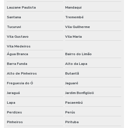
Lauzane Paulista
Mandaqui
Etiquetas Adesivas Resistentes Para Sacaria
Santana
Tremembé
Etiquetas Adesivas Sem Resíduo
Tucuruvi
Vila Guilherme
Etiquetas Adesivas Térmicas Para Identificação
Vila Gustavo
Vila Maria
Etiquetas Autocolantes
Vila Medeiros
Etiquetas Autocolantes Personalizadas
Água Branca
Bairro do Limão
Etiquetas Bopp Adesiva
Barra Funda
Alto da Lapa
Alto de Pinheiros
Butantã
Etiquetas Bopp Adesiva Para Câmara Fria
Freguesia do Ó
Jaguaré
Etiquetas Bopp Adesiva Para Congelados
Jaraguá
Jardim Bonfiglioli
Etiquetas Bopp Adesiva Para Identificação De Produtos
Lapa
Pacaembú
Etiquetas Bopp Para Laboratório
Perdizes
Perús
Etiquetas Bopp Removíveis Paraná
Pinheiros
Pirituba
Etiquetas Bopp Removíveis Santa Catarina