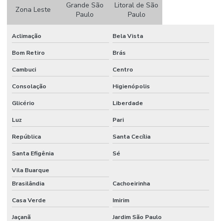
Etiquetas Adesivas Em Couche No Paraná
Grande São
Litoral de São
Zona Leste
Paulo
Paulo
Etiquetas Adesivas Em Rolos
Aclimação
Bela Vista
Etiquetas Adesivas Em Rolos De Diversas Medidas
Bom Retiro
Brás
Etiquetas Adesivas Para Caixas
Cambuci
Centro
Etiquetas Adesivas Para Embalagens
Consolação
Higienópolis
Etiquetas Adesivas Para Impressora
Glicério
Liberdade
Etiquetas Adesivas Para Móveis
Luz
Pari
Etiquetas Adesivas Para Móveis Minas Gerais
República
Santa Cecília
Etiquetas Adesivas Para Roupas
Santa Efigênia
Sé
Etiquetas Adesivas Para Superfícies Difíceis
Vila Buarque
Brasilândia
Cachoeirinha
Etiquetas Adesivas Personalizadas
Casa Verde
Imirim
Etiquetas Adesivas Personalizadas Em Santa Catarina
Jaçanã
Jardim São Paulo
Etiquetas Adesivas Removíveis