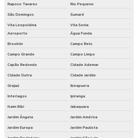
Raposo Tavares
Rio Pequeno
Etiquetas Bopp Sem Cola Para Vidros
São Domingos
Sumaré
Etiquetas Brancas Em Milheiros
Vila Leopoldina
Vila Sonia
Etiquetas Couche Adesivas Sem Resíduo
Aeroporto
Água Funda
Brooklin
Campo Belo
Etiquetas Couche Sem Resíduo
Campo Grande
Campo Limpo
Etiquetas Nylon Resinado Para Fabricação De Colchões
Capão Redondo
Cidade Ademar
Etiquetas Nylon Resinado Sem Corte Minas Gerais
Cidade Dutra
Cidade Jardim
Etiquetas Para Encomendas Em Minas Gerais
Grajaú
Ibirapuera
Etiquetas Para Impressora Grande Demanda
Interlagos
Ipiranga
Etiquetas Para Móveis E Vidros
Itaim Bibi
Jabaquara
Etiquetas Para Superfícies Removíveis
Jardim Ângela
Jardim América
Etiquetas Removíveis Para Indústria
Jardim Europa
Jardim Paulista
Etiquetas Removíveis Para Vidros Santa Catarina
Jardim Paulistano
Jardim São Luiz