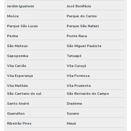
Jardim Iguatemi
José Bonifácio
Fornecedor De Etiquetas Adesivas Paraná
Moóca
Parque do Carmo
Fornecedor De Etiquetas Adesivas Sul
Parque São Lucas
Parque São Rafael
Fornecedor De Etiquetas Com Cola Hotmelt
Penha
Ponte Rasa
Fornecedor De Etiquetas No Rio Grande Do Sul
São Mateus
São Miguel Paulista
Fornecedor De Etiquetas Térmicas Adesivas Em Minas Gerais
Sapopemba
Tatuapé
Fornecedor De Ribbon Cera No Paraná
Vila Carrão
Vila Curuçá
Fornecedor De Ribbon Misto Minas Gerais
Vila Esperança
Vila Formosa
Fornecedor De Ribbon Resina No Sul
Vila Matilde
Vila Prudente
Fornecedor Ribbon Cera 110x74 Em Minas Gerais
São Caetano do sul
São Bernardo do Campo
Santo André
Diadema
Fornecedores De Etiquetas Bopp Adesiva No Paraná
Guarulhos
Suzano
Fornecedores De Etiquetas Para Móveis Rs
Ribeirão Pires
Mauá
Fornecedores De Etiquetas Removíveis