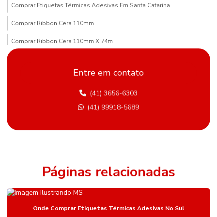
Comprar Etiquetas Térmicas Adesivas Em Santa Catarina
Comprar Ribbon Cera 110mm
Comprar Ribbon Cera 110mm X 74m
Comprar Ribbon Cera Paraná
Entre em contato
Compras De Etiqueta De Gondola Em Minas Gerais
(41) 3656-6303
Comprimento Etiquetas Adesivas
(41) 99918-5689
Distribuidor De Etiqueta Nylon Resinado Mato Grosso Do Sul
Etiqueta Adesiva Hotmelt
Etiqueta Adesiva Para Metalúrgica
Etiqueta Adesiva Para Sementes E Adubos
Páginas relacionadas
Etiqueta Bopp Personalizada
Etiqueta De Gondola
Onde Comprar Etiquetas Térmicas Adesivas No Sul