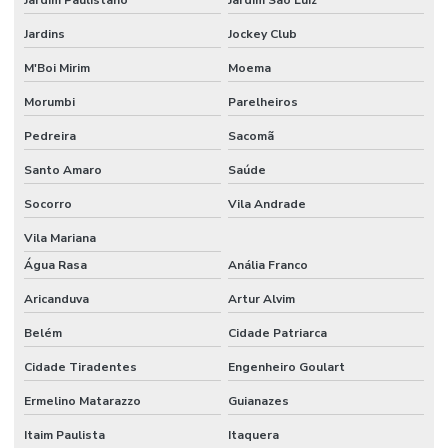
Etiquetas Resinadas
Jardins
Jockey Club
Etiquetas Tag Adesivas Com Cola Para Roupas
M'Boi Mirim
Moema
Etiquetas Tag De Roupas Com Furinho
Morumbi
Parelheiros
Pedreira
Sacomã
Etiquetas Tag Para Impressoras Argox
Santo Amaro
Saúde
Etiquetas Tag Para Roupas
Socorro
Vila Andrade
Etiquetas Tag Para Roupas Em Santa Catarina
Vila Mariana
Etiquetas Tag Para Roupas No Rio Grande Do Sul
Água Rasa
Anália Franco
Etiquetas Térmicas Adesivas Para Encomendas
Aricanduva
Artur Alvim
Fábrica De Etiquetas Bopp Adesiva Em Mg
Belém
Cidade Patriarca
Fornecedor De Etiqueta De Gondola No Rio Grande Do Sul
Cidade Tiradentes
Engenheiro Goulart
Fornecedor De Etiqueta Nylon Resinado
Ermelino Matarazzo
Guianazes
Fornecedor De Etiqueta Nylon Resinado Santa Catarina
Itaim Paulista
Itaquera