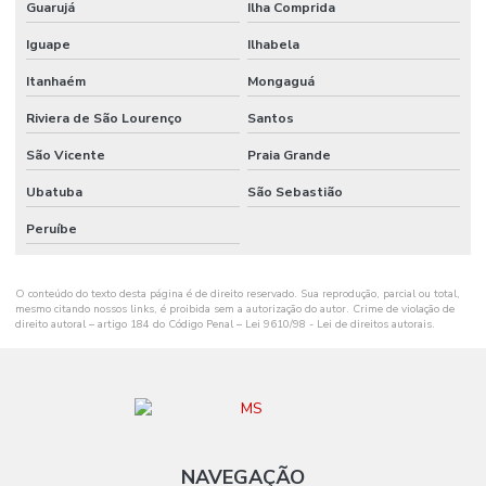
Guarujá
Ilha Comprida
Onde Comprar Ribbon Misto Paraná
Iguape
Ilhabela
Onde Encontrar Etiqueta De Gondola Em Santa Catarina
Itanhaém
Mongaguá
Onde Encontrar Etiqueta Nylon Resinado
Riviera de São Lourenço
Santos
Preço De Etiqueta De Gondola Branca Ou Amarela
São Vicente
Praia Grande
Ribbon Cera 110mm
Ubatuba
São Sebastião
Ribbon Cera 110mm Distribuidor Em Mg
Peruíbe
Ribbon Cera 110mm Ideal Para Etiquetas
O conteúdo do texto desta página é de direito reservado. Sua reprodução, parcial ou total,
Ribbon Cera 110mm Para Impressão
mesmo citando nossos links, é proibida sem a autorização do autor. Crime de violação de
direito autoral – artigo 184 do Código Penal –
Lei 9610/98 - Lei de direitos autorais
.
Ribbon Cera 110mm Para Impressoras
Ribbon Cera 110mm Tubete 1 Polegada
Ribbon Cera 110mm X 74m Para Indústria
Ribbon Cera 110mm X 74m Tubete 1 2 Polegada
NAVEGAÇÃO