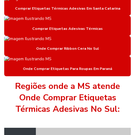
Etiqueta De Gondola
Comprar Etiquetas Térmicas Adesivas Em Santa Catarina
Etiqueta De Gondola Amarela
Etiqueta De Gondola Branca
Comprar Etiquetas Adesivas Térmicas
Etiqueta De Gondola Compatível Com Impressora
Onde Comprar Ribbon Cera No Sul
Etiqueta De Gondola Para Impressora Argox
Etiqueta Nylon Resinado
Onde Comprar Etiquetas Para Roupas Em Paraná
Etiqueta Nylon Resinado Para Colchões
Etiqueta Para Identificação De Estoque
Regiões onde a MS atende
Etiqueta Para Roupas
Onde Comprar Etiquetas
Etiqueta Térmica Adesiva
Térmicas Adesivas No Sul:
Etiqueta Térmica Adesiva Linha Seca
Etiquetas Adesivas