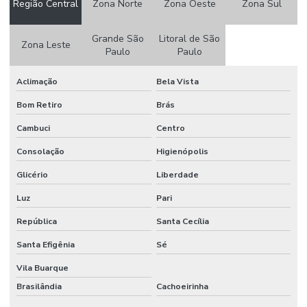
Região Central
Zona Norte
Zona Oeste
Zona Sul
Etiquetas Adesivas 105 X 50mm
Etiquetas Adesivas Em Couche No Paraná
Grande São
Litoral de São
Zona Leste
Paulo
Paulo
Etiquetas Adesivas Em Rolos
Aclimação
Bela Vista
Etiquetas Adesivas Em Rolos De Diversas Medidas
Bom Retiro
Brás
Etiquetas Adesivas Para Caixas
Cambuci
Centro
Etiquetas Adesivas Para Embalagens
Consolação
Higienópolis
Etiquetas Adesivas Para Impressora
Glicério
Liberdade
Etiquetas Adesivas Para Móveis
Luz
Pari
Etiquetas Adesivas Para Móveis Minas Gerais
República
Santa Cecília
Etiquetas Adesivas Para Roupas
Santa Efigênia
Sé
Etiquetas Adesivas Para Superfícies Difíceis
Vila Buarque
Brasilândia
Cachoeirinha
Etiquetas Adesivas Personalizadas