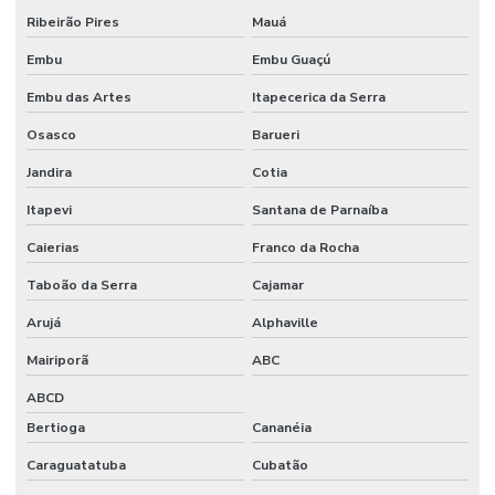
Ribeirão Pires
Mauá
Fornecedores De Etiquetas Removíveis
Embu
Embu Guaçú
Fornecedores De Etiquetas Tag Para Roupas
Embu das Artes
Itapecerica da Serra
Fornecedores De Etiquetas Térmicas Adesivas No Paraná
Osasco
Barueri
Fornecedores De Ribbon Cera Sul
Jandira
Cotia
Onde Comprar Etiquetas Bopp
Itapevi
Santana de Parnaíba
Onde Comprar Etiquetas Bopp Adesiva Em Sc
Caierias
Franco da Rocha
Onde Comprar Etiquetas Couche Paraná
Taboão da Serra
Cajamar
Onde Comprar Etiquetas Para Roupas Em Paraná
Arujá
Alphaville
Onde Comprar Etiquetas Térmicas Adesivas No Sul
Mairiporã
ABC
ABCD
Onde Comprar Ribbon Cera 1 Polegada
Bertioga
Cananéia
Onde Comprar Ribbon Cera 110x74 No Paraná
Caraguatatuba
Cubatão
Onde Comprar Ribbon Cera No Sul