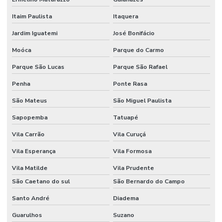
Fornecedor De Etiqueta Nylon Resinado Santa Catarina
Itaim Paulista
Itaquera
Jardim Iguatemi
José Bonifácio
Fornecedor De Etiquetas Adesivas Paraná
Moóca
Parque do Carmo
Fornecedor De Etiquetas Adesivas Sul
Parque São Lucas
Parque São Rafael
Fornecedor De Etiquetas Com Cola Hotmelt
Penha
Ponte Rasa
Fornecedor De Etiquetas No Rio Grande Do Sul
São Mateus
São Miguel Paulista
Fornecedor De Etiquetas Térmicas Adesivas Em Minas Gerais
Sapopemba
Tatuapé
Fornecedor De Ribbon Cera No Paraná
Vila Carrão
Vila Curuçá
Fornecedor De Ribbon Misto Minas Gerais
Vila Esperança
Vila Formosa
Fornecedor De Ribbon Resina No Sul
Vila Matilde
Vila Prudente
Fornecedor Ribbon Cera 110x74 Em Minas Gerais
São Caetano do sul
São Bernardo do Campo
Santo André
Diadema
Fornecedores De Etiquetas Bopp Adesiva No Paraná
Guarulhos
Suzano
Fornecedores De Etiquetas Para Móveis Rs