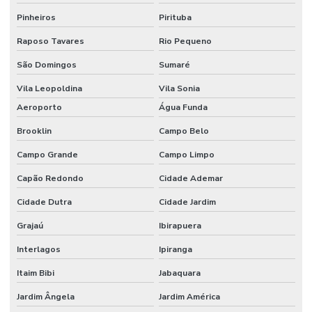
Etiquetas Bopp Removíveis Paraná
Pinheiros
Pirituba
Etiquetas Bopp Removíveis Santa Catarina
Raposo Tavares
Rio Pequeno
Etiquetas Bopp Sem Cola Para Vidros
São Domingos
Sumaré
Etiquetas Brancas Em Milheiros
Vila Leopoldina
Vila Sonia
Etiquetas Couche Adesivas Sem Resíduo
Aeroporto
Água Funda
Brooklin
Campo Belo
Etiquetas Couche Sem Resíduo
Campo Grande
Campo Limpo
Etiquetas Nylon Resinado Para Fabricação De Colchões
Capão Redondo
Cidade Ademar
Etiquetas Nylon Resinado Sem Corte Minas Gerais
Cidade Dutra
Cidade Jardim
Etiquetas Para Encomendas Em Minas Gerais
Grajaú
Ibirapuera
Etiquetas Para Impressora Grande Demanda
Interlagos
Ipiranga
Etiquetas Para Móveis E Vidros
Itaim Bibi
Jabaquara
Etiquetas Para Superfícies Removíveis
Jardim Ângela
Jardim América
Etiquetas Removíveis Para Indústria