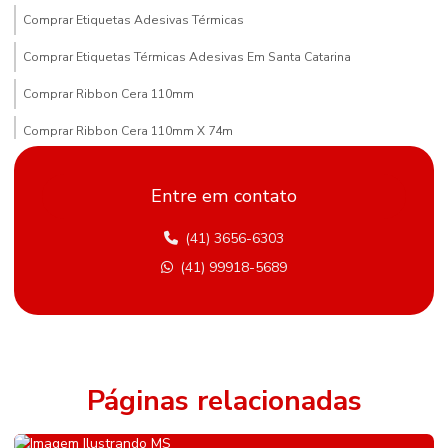
Comprar Etiquetas Adesivas Térmicas
Comprar Etiquetas Térmicas Adesivas Em Santa Catarina
Comprar Ribbon Cera 110mm
Comprar Ribbon Cera 110mm X 74m
Comprar Ribbon Cera Paraná
Entre em contato
Compras De Etiqueta De Gondola Em Minas Gerais
(41) 3656-6303
Comprimento Etiquetas Adesivas
(41) 99918-5689
Distribuidor De Etiqueta Nylon Resinado Mato Grosso Do Sul
Etiqueta Adesiva Hotmelt
Etiqueta Adesiva Para Metalúrgica
Etiqueta Adesiva Para Sementes E Adubos
Páginas relacionadas
Etiqueta Bopp Personalizada