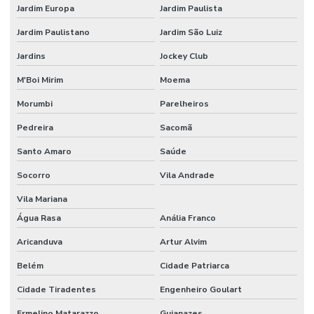
Jardim Europa
Jardim Paulista
Etiquetas Removíveis Para Vidros Santa Catarina
Jardim Paulistano
Jardim São Luiz
Etiquetas Resinadas
Jardins
Jockey Club
Etiquetas Tag Adesivas Com Cola Para Roupas
M'Boi Mirim
Moema
Etiquetas Tag De Roupas Com Furinho
Morumbi
Parelheiros
Pedreira
Sacomã
Etiquetas Tag Para Impressoras Argox
Santo Amaro
Saúde
Etiquetas Tag Para Roupas
Socorro
Vila Andrade
Etiquetas Tag Para Roupas Em Santa Catarina
Vila Mariana
Etiquetas Tag Para Roupas No Rio Grande Do Sul
Água Rasa
Anália Franco
Etiquetas Térmicas Adesivas Para Encomendas
Aricanduva
Artur Alvim
Fábrica De Etiquetas Bopp Adesiva Em Mg
Belém
Cidade Patriarca
Fornecedor De Etiqueta De Gondola No Rio Grande Do Sul
Cidade Tiradentes
Engenheiro Goulart
Fornecedor De Etiqueta Nylon Resinado
Ermelino Matarazzo
Guianazes