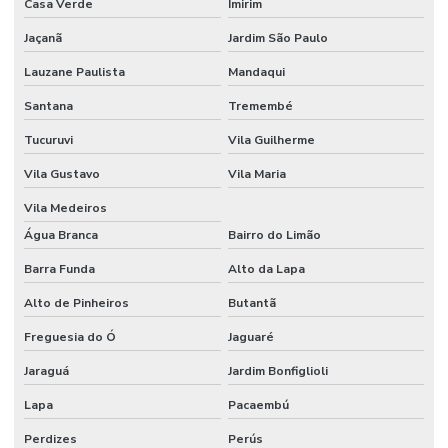
Casa Verde
Imirim
Etiquetas Adesivas Personalizadas Em Santa Catarina
Jaçanã
Jardim São Paulo
Etiquetas Adesivas Removíveis
Lauzane Paulista
Mandaqui
Etiquetas Adesivas Resistentes Para Sacaria
Santana
Tremembé
Etiquetas Adesivas Sem Resíduo
Tucuruvi
Vila Guilherme
Etiquetas Adesivas Térmicas Para Identificação
Vila Gustavo
Vila Maria
Etiquetas Autocolantes
Vila Medeiros
Etiquetas Autocolantes Personalizadas
Água Branca
Bairro do Limão
Etiquetas Bopp Adesiva
Barra Funda
Alto da Lapa
Alto de Pinheiros
Butantã
Etiquetas Bopp Adesiva Para Câmara Fria
Freguesia do Ó
Jaguaré
Etiquetas Bopp Adesiva Para Congelados
Jaraguá
Jardim Bonfiglioli
Etiquetas Bopp Adesiva Para Identificação De Produtos
Lapa
Pacaembú
Etiquetas Bopp Para Laboratório
Perdizes
Perús