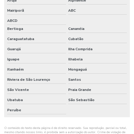
Arujá
Alphaville
Onde Comprar Etiquetas Térmicas Adesivas No Sul
Mairiporã
ABC
ABCD
Onde Comprar Ribbon Cera 1 Polegada
Bertioga
Cananéia
Onde Comprar Ribbon Cera 110x74 No Paraná
Caraguatatuba
Cubatão
Onde Comprar Ribbon Cera No Sul
Guarujá
Ilha Comprida
Onde Comprar Ribbon Misto Paraná
Iguape
Ilhabela
Onde Encontrar Etiqueta De Gondola Em Santa Catarina
Itanhaém
Mongaguá
Onde Encontrar Etiqueta Nylon Resinado
Riviera de São Lourenço
Santos
Preço De Etiqueta De Gondola Branca Ou Amarela
São Vicente
Praia Grande
Ribbon Cera 110mm
Ubatuba
São Sebastião
Ribbon Cera 110mm Distribuidor Em Mg
Peruíbe
Ribbon Cera 110mm Ideal Para Etiquetas
O conteúdo do texto desta página é de direito reservado. Sua reprodução, parcial ou total,
Ribbon Cera 110mm Para Impressão
mesmo citando nossos links, é proibida sem a autorização do autor. Crime de violação de