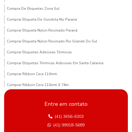
Compra De Etiquetas Zona Sul
Comprar Etiqueta De Gondola No Paraná
Comprar Etiqueta Nylon Resinado Paraná
Comprar Etiqueta Nylon Resinado Rio Grande Do Sul
Comprar Etiquetas Adesivas Térmicas
Comprar Etiquetas Térmicas Adesivas Em Santa Catarina
Comprar Ribbon Cera 110mm
Comprar Ribbon Cera 110mm X 74m
Comprar Ribbon Cera Paraná
Entre em contato
Compras De Etiqueta De Gondola Em Minas Gerais
(41) 3656-6303
Comprimento Etiquetas Adesivas
(41) 99918-5689
Distribuidor De Etiqueta Nylon Resinado Mato Grosso Do Sul