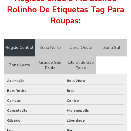
Etiqueta Para Roupas
Rolinho De Etiquetas Tag Para
Etiqueta Térmica Adesiva
Roupas:
Etiqueta Térmica Adesiva Linha Seca
Etiquetas Adesivas
Região Central
Zona Norte
Zona Oeste
Zona Sul
Etiquetas Adesivas 105 X 50mm
Etiquetas Adesivas Em Couche No Paraná
Grande São
Litoral de São
Zona Leste
Paulo
Paulo
Etiquetas Adesivas Em Rolos
Aclimação
Bela Vista
Etiquetas Adesivas Em Rolos De Diversas Medidas
Bom Retiro
Brás
Etiquetas Adesivas Para Caixas
Cambuci
Centro
Etiquetas Adesivas Para Embalagens
Consolação
Higienópolis
Etiquetas Adesivas Para Impressora
Glicério
Liberdade
Etiquetas Adesivas Para Móveis
Luz
Pari