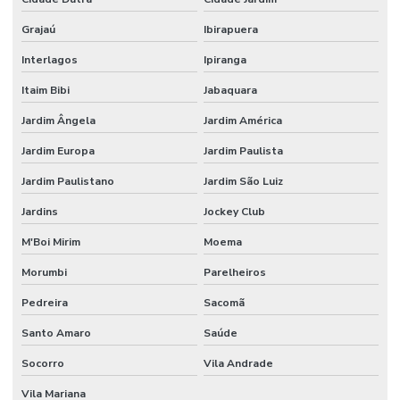
Etiquetas Para Encomendas Em Minas Gerais
Grajaú
Ibirapuera
Etiquetas Para Impressora Grande Demanda
Interlagos
Ipiranga
Etiquetas Para Móveis E Vidros
Itaim Bibi
Jabaquara
Etiquetas Para Superfícies Removíveis
Jardim Ângela
Jardim América
Etiquetas Removíveis Para Indústria
Jardim Europa
Jardim Paulista
Etiquetas Removíveis Para Vidros Santa Catarina
Jardim Paulistano
Jardim São Luiz
Etiquetas Resinadas
Jardins
Jockey Club
Etiquetas Tag Adesivas Com Cola Para Roupas
M'Boi Mirim
Moema
Etiquetas Tag De Roupas Com Furinho
Morumbi
Parelheiros
Pedreira
Sacomã
Etiquetas Tag Para Impressoras Argox
Santo Amaro
Saúde
Etiquetas Tag Para Roupas
Socorro
Vila Andrade
Etiquetas Tag Para Roupas Em Santa Catarina
Vila Mariana