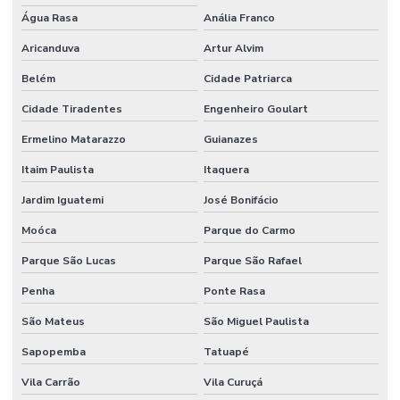
Etiquetas Tag Para Roupas No Rio Grande Do Sul
Água Rasa
Anália Franco
Etiquetas Térmicas Adesivas Para Encomendas
Aricanduva
Artur Alvim
Fábrica De Etiquetas Bopp Adesiva Em Mg
Belém
Cidade Patriarca
Fornecedor De Etiqueta De Gondola No Rio Grande Do Sul
Cidade Tiradentes
Engenheiro Goulart
Fornecedor De Etiqueta Nylon Resinado
Ermelino Matarazzo
Guianazes
Fornecedor De Etiqueta Nylon Resinado Santa Catarina
Itaim Paulista
Itaquera
Jardim Iguatemi
José Bonifácio
Fornecedor De Etiquetas Adesivas Paraná
Moóca
Parque do Carmo
Fornecedor De Etiquetas Adesivas Sul
Parque São Lucas
Parque São Rafael
Fornecedor De Etiquetas Com Cola Hotmelt
Penha
Ponte Rasa
Fornecedor De Etiquetas No Rio Grande Do Sul
São Mateus
São Miguel Paulista
Fornecedor De Etiquetas Térmicas Adesivas Em Minas Gerais
Sapopemba
Tatuapé
Fornecedor De Ribbon Cera No Paraná
Vila Carrão
Vila Curuçá