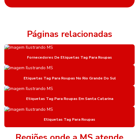
Etiqueta Adesiva Hotmelt
Etiqueta Adesiva Para Metalúrgica
Etiqueta Adesiva Para Sementes E Adubos
Páginas relacionadas
Etiqueta Bopp Personalizada
Etiqueta De Gondola
Fornecedores De Etiquetas Tag Para Roupas
Etiqueta De Gondola Amarela
Etiqueta De Gondola Branca
Etiquetas Tag Para Roupas No Rio Grande Do Sul
Etiqueta De Gondola Compatível Com Impressora
Etiquetas Tag Para Roupas Em Santa Catarina
Etiqueta De Gondola Para Impressora Argox
Etiqueta Nylon Resinado
Etiquetas Tag Para Roupas
Etiqueta Nylon Resinado Para Colchões
Etiqueta Para Identificação De Estoque
Regiões onde a MS atende