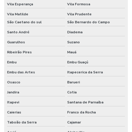
Fornecedor De Ribbon Misto Minas Gerais
Vila Esperança
Vila Formosa
Fornecedor De Ribbon Resina No Sul
Vila Matilde
Vila Prudente
Fornecedor Ribbon Cera 110x74 Em Minas Gerais
São Caetano do sul
São Bernardo do Campo
Santo André
Diadema
Fornecedores De Etiquetas Bopp Adesiva No Paraná
Guarulhos
Suzano
Fornecedores De Etiquetas Para Móveis Rs
Ribeirão Pires
Mauá
Fornecedores De Etiquetas Removíveis
Embu
Embu Guaçú
Fornecedores De Etiquetas Tag Para Roupas
Embu das Artes
Itapecerica da Serra
Fornecedores De Etiquetas Térmicas Adesivas No Paraná
Osasco
Barueri
Fornecedores De Ribbon Cera Sul
Jandira
Cotia
Onde Comprar Etiquetas Bopp
Itapevi
Santana de Parnaíba
Onde Comprar Etiquetas Bopp Adesiva Em Sc
Caierias
Franco da Rocha
Onde Comprar Etiquetas Couche Paraná
Taboão da Serra
Cajamar
Onde Comprar Etiquetas Para Roupas Em Paraná