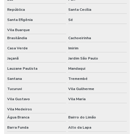
Etiquetas Adesivas Para Móveis Minas Gerais
República
Santa Cecília
Etiquetas Adesivas Para Roupas
Santa Efigênia
Sé
Etiquetas Adesivas Para Superfícies Difíceis
Vila Buarque
Brasilândia
Cachoeirinha
Etiquetas Adesivas Personalizadas
Casa Verde
Imirim
Etiquetas Adesivas Personalizadas Em Santa Catarina
Jaçanã
Jardim São Paulo
Etiquetas Adesivas Removíveis
Lauzane Paulista
Mandaqui
Etiquetas Adesivas Resistentes Para Sacaria
Santana
Tremembé
Etiquetas Adesivas Sem Resíduo
Tucuruvi
Vila Guilherme
Etiquetas Adesivas Térmicas Para Identificação
Vila Gustavo
Vila Maria
Etiquetas Autocolantes
Vila Medeiros
Etiquetas Autocolantes Personalizadas
Água Branca
Bairro do Limão
Etiquetas Bopp Adesiva
Barra Funda
Alto da Lapa