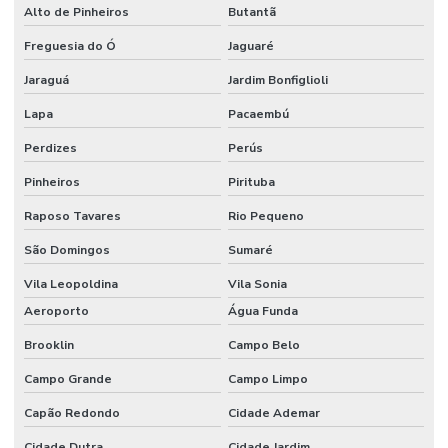
Alto de Pinheiros
Butantã
Etiquetas Bopp Adesiva Para Câmara Fria
Freguesia do Ó
Jaguaré
Etiquetas Bopp Adesiva Para Congelados
Jaraguá
Jardim Bonfiglioli
Etiquetas Bopp Adesiva Para Identificação De Produtos
Lapa
Pacaembú
Etiquetas Bopp Para Laboratório
Perdizes
Perús
Etiquetas Bopp Removíveis Paraná
Pinheiros
Pirituba
Etiquetas Bopp Removíveis Santa Catarina
Raposo Tavares
Rio Pequeno
Etiquetas Bopp Sem Cola Para Vidros
São Domingos
Sumaré
Etiquetas Brancas Em Milheiros
Vila Leopoldina
Vila Sonia
Etiquetas Couche Adesivas Sem Resíduo
Aeroporto
Água Funda
Brooklin
Campo Belo
Etiquetas Couche Sem Resíduo
Campo Grande
Campo Limpo
Etiquetas Nylon Resinado Para Fabricação De Colchões
Capão Redondo
Cidade Ademar
Etiquetas Nylon Resinado Sem Corte Minas Gerais
Cidade Dutra
Cidade Jardim