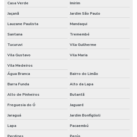
Casa Verde
Imirim
Etiquetas Adesivas Personalizadas Em Santa Catarina
Jaçanã
Jardim São Paulo
Etiquetas Adesivas Removíveis
Lauzane Paulista
Mandaqui
Etiquetas Adesivas Resistentes Para Sacaria
Santana
Tremembé
Etiquetas Adesivas Sem Resíduo
Tucuruvi
Vila Guilherme
Etiquetas Adesivas Térmicas Para Identificação
Vila Gustavo
Vila Maria
Etiquetas Autocolantes
Vila Medeiros
Etiquetas Autocolantes Personalizadas
Água Branca
Bairro do Limão
Etiquetas Bopp Adesiva
Barra Funda
Alto da Lapa
Alto de Pinheiros
Butantã
Etiquetas Bopp Adesiva Para Câmara Fria
Freguesia do Ó
Jaguaré
Etiquetas Bopp Adesiva Para Congelados
Jaraguá
Jardim Bonfiglioli
Etiquetas Bopp Adesiva Para Identificação De Produtos
Lapa
Pacaembú
Etiquetas Bopp Para Laboratório
Perdizes
Perús