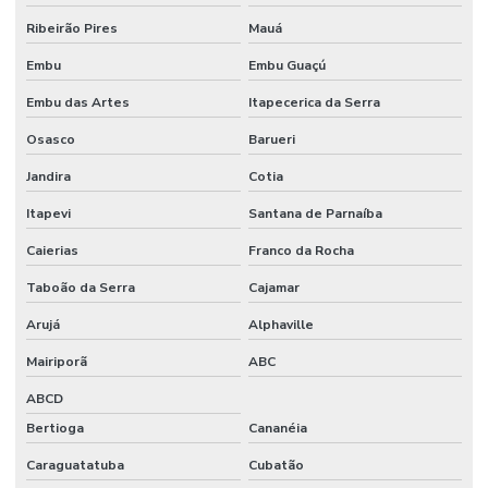
Ribeirão Pires
Mauá
Fornecedores De Etiquetas Removíveis
Embu
Embu Guaçú
Fornecedores De Etiquetas Tag Para Roupas
Embu das Artes
Itapecerica da Serra
Fornecedores De Etiquetas Térmicas Adesivas No Paraná
Osasco
Barueri
Fornecedores De Ribbon Cera Sul
Jandira
Cotia
Onde Comprar Etiquetas Bopp
Itapevi
Santana de Parnaíba
Onde Comprar Etiquetas Bopp Adesiva Em Sc
Caierias
Franco da Rocha
Onde Comprar Etiquetas Couche Paraná
Taboão da Serra
Cajamar
Onde Comprar Etiquetas Para Roupas Em Paraná
Arujá
Alphaville
Onde Comprar Etiquetas Térmicas Adesivas No Sul
Mairiporã
ABC
ABCD
Onde Comprar Ribbon Cera 1 Polegada
Bertioga
Cananéia
Onde Comprar Ribbon Cera 110x74 No Paraná
Caraguatatuba
Cubatão
Onde Comprar Ribbon Cera No Sul