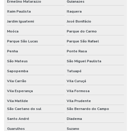
Fornecedor De Etiqueta Nylon Resinado
Ermelino Matarazzo
Guianazes
Fornecedor De Etiqueta Nylon Resinado Santa Catarina
Itaim Paulista
Itaquera
Jardim Iguatemi
José Bonifácio
Fornecedor De Etiquetas Adesivas Paraná
Moóca
Parque do Carmo
Fornecedor De Etiquetas Adesivas Sul
Parque São Lucas
Parque São Rafael
Fornecedor De Etiquetas Com Cola Hotmelt
Penha
Ponte Rasa
Fornecedor De Etiquetas No Rio Grande Do Sul
São Mateus
São Miguel Paulista
Fornecedor De Etiquetas Térmicas Adesivas Em Minas Gerais
Sapopemba
Tatuapé
Fornecedor De Ribbon Cera No Paraná
Vila Carrão
Vila Curuçá
Fornecedor De Ribbon Misto Minas Gerais
Vila Esperança
Vila Formosa
Fornecedor De Ribbon Resina No Sul
Vila Matilde
Vila Prudente
Fornecedor Ribbon Cera 110x74 Em Minas Gerais
São Caetano do sul
São Bernardo do Campo
Santo André
Diadema
Fornecedores De Etiquetas Bopp Adesiva No Paraná
Guarulhos
Suzano
Fornecedores De Etiquetas Para Móveis Rs