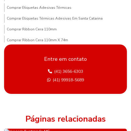
Comprar Etiquetas Adesivas Térmicas
Comprar Etiquetas Térmicas Adesivas Em Santa Catarina
Comprar Ribbon Cera 110mm
Comprar Ribbon Cera 110mm X 74m
Comprar Ribbon Cera Paraná
Entre em contato
Compras De Etiqueta De Gondola Em Minas Gerais
(41) 3656-6303
Comprimento Etiquetas Adesivas
(41) 99918-5689
Distribuidor De Etiqueta Nylon Resinado Mato Grosso Do Sul
Etiqueta Adesiva Hotmelt
Etiqueta Adesiva Para Metalúrgica
Etiqueta Adesiva Para Sementes E Adubos
Páginas relacionadas
Etiqueta Bopp Personalizada