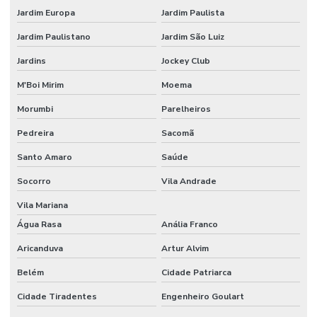
Etiquetas Removíveis Para Indústria
Jardim Europa
Jardim Paulista
Etiquetas Removíveis Para Vidros Santa Catarina
Jardim Paulistano
Jardim São Luiz
Etiquetas Resinadas
Jardins
Jockey Club
Etiquetas Tag Adesivas Com Cola Para Roupas
M'Boi Mirim
Moema
Etiquetas Tag De Roupas Com Furinho
Morumbi
Parelheiros
Pedreira
Sacomã
Etiquetas Tag Para Impressoras Argox
Santo Amaro
Saúde
Etiquetas Tag Para Roupas
Socorro
Vila Andrade
Etiquetas Tag Para Roupas Em Santa Catarina
Vila Mariana
Etiquetas Tag Para Roupas No Rio Grande Do Sul
Água Rasa
Anália Franco
Etiquetas Térmicas Adesivas Para Encomendas
Aricanduva
Artur Alvim
Fábrica De Etiquetas Bopp Adesiva Em Mg
Belém
Cidade Patriarca
Fornecedor De Etiqueta De Gondola No Rio Grande Do Sul
Cidade Tiradentes
Engenheiro Goulart