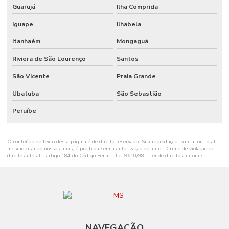
Guarujá
Ilha Comprida
Onde Comprar Ribbon Misto Paraná
Iguape
Ilhabela
Onde Encontrar Etiqueta De Gondola Em Santa Catarina
Itanhaém
Mongaguá
Onde Encontrar Etiqueta Nylon Resinado
Riviera de São Lourenço
Santos
Preço De Etiqueta De Gondola Branca Ou Amarela
São Vicente
Praia Grande
Ribbon Cera 110mm
Ubatuba
São Sebastião
Ribbon Cera 110mm Distribuidor Em Mg
Peruíbe
Ribbon Cera 110mm Ideal Para Etiquetas
O conteúdo do texto desta página é de direito reservado. Sua reprodução, parcial ou total,
Ribbon Cera 110mm Para Impressão
mesmo citando nossos links, é proibida sem a autorização do autor. Crime de violação de
direito autoral – artigo 184 do Código Penal –
Lei 9610/98 - Lei de direitos autorais
.
Ribbon Cera 110mm Para Impressoras
Ribbon Cera 110mm Tubete 1 Polegada
Ribbon Cera 110mm X 74m Para Indústria
Ribbon Cera 110mm X 74m Tubete 1 2 Polegada
NAVEGAÇÃO