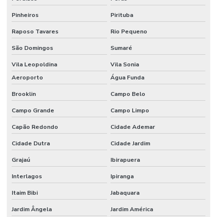
Etiquetas Bopp Removíveis Paraná
Pinheiros
Pirituba
Etiquetas Bopp Removíveis Santa Catarina
Raposo Tavares
Rio Pequeno
Etiquetas Bopp Sem Cola Para Vidros
São Domingos
Sumaré
Etiquetas Brancas Em Milheiros
Vila Leopoldina
Vila Sonia
Etiquetas Couche Adesivas Sem Resíduo
Aeroporto
Água Funda
Brooklin
Campo Belo
Etiquetas Couche Sem Resíduo
Campo Grande
Campo Limpo
Etiquetas Nylon Resinado Para Fabricação De Colchões
Capão Redondo
Cidade Ademar
Etiquetas Nylon Resinado Sem Corte Minas Gerais
Cidade Dutra
Cidade Jardim
Etiquetas Para Encomendas Em Minas Gerais
Grajaú
Ibirapuera
Etiquetas Para Impressora Grande Demanda
Interlagos
Ipiranga
Etiquetas Para Móveis E Vidros
Itaim Bibi
Jabaquara
Etiquetas Para Superfícies Removíveis
Jardim Ângela
Jardim América