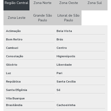
Região Central
Zona Norte
Zona Oeste
Zona Sul
Etiquetas Adesivas 105 X 50mm
Etiquetas Adesivas Em Couche No Paraná
Grande São
Litoral de São
Zona Leste
Paulo
Paulo
Etiquetas Adesivas Em Rolos
Aclimação
Bela Vista
Etiquetas Adesivas Em Rolos De Diversas Medidas
Bom Retiro
Brás
Etiquetas Adesivas Para Caixas
Cambuci
Centro
Etiquetas Adesivas Para Embalagens
Consolação
Higienópolis
Etiquetas Adesivas Para Impressora
Glicério
Liberdade
Etiquetas Adesivas Para Móveis
Luz
Pari
Etiquetas Adesivas Para Móveis Minas Gerais
República
Santa Cecília
Etiquetas Adesivas Para Roupas
Santa Efigênia
Sé
Etiquetas Adesivas Para Superfícies Difíceis
Vila Buarque
Brasilândia
Cachoeirinha
Etiquetas Adesivas Personalizadas