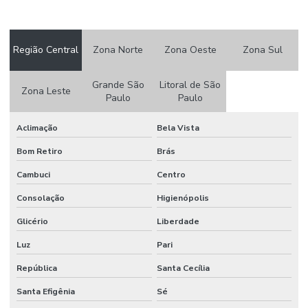
Etiquetas Adesivas
Etiquetas Adesivas 105 X 50mm
Região Central
Zona Norte
Zona Oeste
Zona Sul
Etiquetas Adesivas Em Couche No Paraná
Etiquetas Adesivas Em Rolos
Grande São
Litoral de São
Zona Leste
Paulo
Paulo
Etiquetas Adesivas Em Rolos De Diversas Medidas
Aclimação
Bela Vista
Etiquetas Adesivas Para Caixas
Bom Retiro
Brás
Etiquetas Adesivas Para Embalagens
Cambuci
Centro
Etiquetas Adesivas Para Impressora
Consolação
Higienópolis
Etiquetas Adesivas Para Móveis
Glicério
Liberdade
Etiquetas Adesivas Para Móveis Minas Gerais
Luz
Pari
Etiquetas Adesivas Para Roupas
República
Santa Cecília
Etiquetas Adesivas Para Superfícies Difíceis
Santa Efigênia
Sé
Etiquetas Adesivas Personalizadas