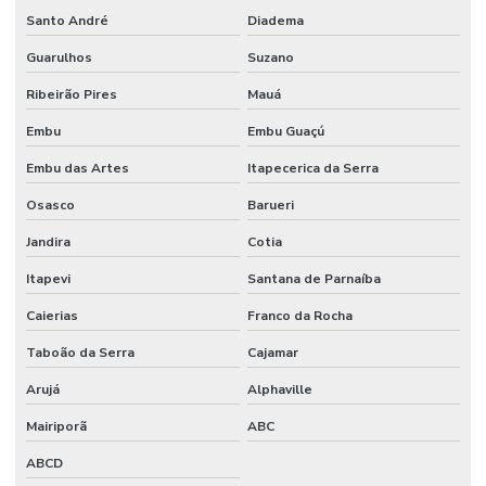
Santo André
Diadema
Fornecedores De Etiquetas Para Móveis Rs
Guarulhos
Suzano
Fornecedores De Etiquetas Removíveis
Ribeirão Pires
Mauá
Fornecedores De Etiquetas Tag Para Roupas
Embu
Embu Guaçú
Fornecedores De Etiquetas Térmicas Adesivas No Paraná
Embu das Artes
Itapecerica da Serra
Fornecedores De Ribbon Cera Sul
Osasco
Barueri
Onde Comprar Etiquetas Bopp
Jandira
Cotia
Onde Comprar Etiquetas Bopp Adesiva Em Sc
Itapevi
Santana de Parnaíba
Onde Comprar Etiquetas Couche Paraná
Caierias
Franco da Rocha
Onde Comprar Etiquetas Para Roupas Em Paraná
Taboão da Serra
Cajamar
Onde Comprar Etiquetas Térmicas Adesivas No Sul
Arujá
Alphaville
Onde Comprar Ribbon Cera 1 Polegada
Mairiporã
ABC
ABCD
Onde Comprar Ribbon Cera 110x74 No Paraná