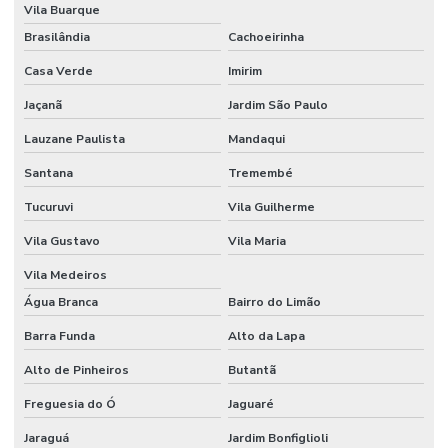
Vila Buarque
Etiquetas Adesivas Personalizadas Em Santa Catarina
Brasilândia
Cachoeirinha
Casa Verde
Imirim
Etiquetas Adesivas Removíveis
Jaçanã
Jardim São Paulo
Etiquetas Adesivas Resistentes Para Sacaria
Lauzane Paulista
Mandaqui
Etiquetas Adesivas Sem Resíduo
Santana
Tremembé
Etiquetas Adesivas Térmicas Para Identificação
Tucuruvi
Vila Guilherme
Etiquetas Autocolantes
Vila Gustavo
Vila Maria
Etiquetas Autocolantes Personalizadas
Vila Medeiros
Etiquetas Bopp Adesiva
Água Branca
Bairro do Limão
Etiquetas Bopp Adesiva Para Câmara Fria
Barra Funda
Alto da Lapa
Etiquetas Bopp Adesiva Para Congelados
Alto de Pinheiros
Butantã
Freguesia do Ó
Jaguaré
Etiquetas Bopp Adesiva Para Identificação De Produtos
Jaraguá
Jardim Bonfiglioli
Etiquetas Bopp Para Laboratório