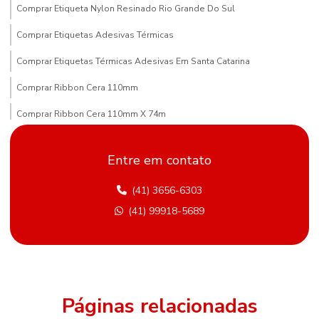
Comprar Etiqueta Nylon Resinado Rio Grande Do Sul
Comprar Etiquetas Adesivas Térmicas
Comprar Etiquetas Térmicas Adesivas Em Santa Catarina
Comprar Ribbon Cera 110mm
Comprar Ribbon Cera 110mm X 74m
Comprar Ribbon Cera Paraná
Entre em contato
Compras De Etiqueta De Gondola Em Minas Gerais
(41) 3656-6303
Comprimento Etiquetas Adesivas
(41) 99918-5689
Distribuidor De Etiqueta Nylon Resinado Mato Grosso Do Sul
Etiqueta Adesiva Hotmelt
Etiqueta Adesiva Para Metalúrgica
Etiqueta Adesiva Para Sementes E Adubos
Páginas relacionadas