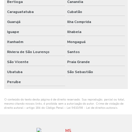
Bertioga
Cananéia
Onde Comprar Ribbon Cera No Sul
Caraguatatuba
Cubatão
Onde Comprar Ribbon Misto Paraná
Guarujá
Ilha Comprida
Onde Encontrar Etiqueta De Gondola Em Santa Catarina
Iguape
Ilhabela
Onde Encontrar Etiqueta Nylon Resinado
Itanhaém
Mongaguá
Preço De Etiqueta De Gondola Branca Ou Amarela
Riviera de São Lourenço
Santos
Ribbon Cera 110mm
São Vicente
Praia Grande
Ribbon Cera 110mm Distribuidor Em Mg
Ubatuba
São Sebastião
Ribbon Cera 110mm Ideal Para Etiquetas
Peruíbe
Ribbon Cera 110mm Para Impressão
O conteúdo do texto desta página é de direito reservado. Sua reprodução, parcial ou total,
Ribbon Cera 110mm Para Impressoras
mesmo citando nossos links, é proibida sem a autorização do autor. Crime de violação de
direito autoral – artigo 184 do Código Penal –
Lei 9610/98 - Lei de direitos autorais
.
Ribbon Cera 110mm Tubete 1 Polegada
Ribbon Cera 110mm X 74m Para Indústria