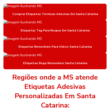
Etiqueta Bopp Personalizada
Etiqueta De Gondola
Comprar Etiquetas Térmicas Adesivas Em Santa Catarina
Etiqueta De Gondola Amarela
Etiqueta De Gondola Branca
Etiquetas Tag Para Roupas Em Santa Catarina
Etiqueta De Gondola Compatível Com Impressora
Etiquetas Removíveis Para Vidros Santa Catarina
Etiqueta De Gondola Para Impressora Argox
Etiqueta Nylon Resinado
Etiquetas Bopp Removíveis Santa Catarina
Etiqueta Nylon Resinado Para Colchões
Etiqueta Para Identificação De Estoque
Regiões onde a MS atende
Etiqueta Para Roupas
Etiquetas Adesivas
Etiqueta Térmica Adesiva
Personalizadas Em Santa
Etiqueta Térmica Adesiva Linha Seca
Catarina: