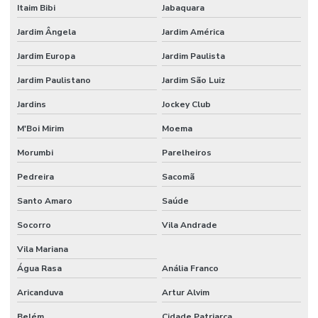
Itaim Bibi
Jabaquara
Etiquetas Removíveis Para Indústria
Jardim Ângela
Jardim América
Etiquetas Removíveis Para Vidros Santa Catarina
Jardim Europa
Jardim Paulista
Etiquetas Resinadas
Jardim Paulistano
Jardim São Luiz
Etiquetas Tag Adesivas Com Cola Para Roupas
Jardins
Jockey Club
Etiquetas Tag De Roupas Com Furinho
M'Boi Mirim
Moema
Etiquetas Tag Para Impressoras Argox
Morumbi
Parelheiros
Pedreira
Sacomã
Etiquetas Tag Para Roupas
Santo Amaro
Saúde
Etiquetas Tag Para Roupas Em Santa Catarina
Socorro
Vila Andrade
Etiquetas Tag Para Roupas No Rio Grande Do Sul
Vila Mariana
Etiquetas Térmicas Adesivas Para Encomendas
Água Rasa
Anália Franco
Fábrica De Etiquetas Bopp Adesiva Em Mg
Aricanduva
Artur Alvim
Fornecedor De Etiqueta De Gondola No Rio Grande Do Sul
Belém
Cidade Patriarca