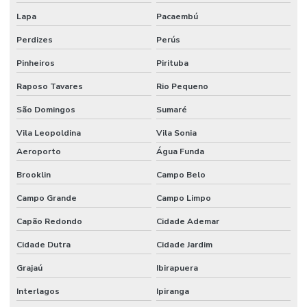
Lapa
Pacaembú
Etiquetas Bopp Removíveis Paraná
Perdizes
Perús
Etiquetas Bopp Removíveis Santa Catarina
Pinheiros
Pirituba
Etiquetas Bopp Sem Cola Para Vidros
Raposo Tavares
Rio Pequeno
Etiquetas Brancas Em Milheiros
São Domingos
Sumaré
Etiquetas Couche Adesivas Sem Resíduo
Vila Leopoldina
Vila Sonia
Etiquetas Couche Sem Resíduo
Aeroporto
Água Funda
Etiquetas Nylon Resinado Para Fabricação De Colchões
Brooklin
Campo Belo
Campo Grande
Campo Limpo
Etiquetas Nylon Resinado Sem Corte Minas Gerais
Capão Redondo
Cidade Ademar
Etiquetas Para Encomendas Em Minas Gerais
Cidade Dutra
Cidade Jardim
Etiquetas Para Impressora Grande Demanda
Grajaú
Ibirapuera
Etiquetas Para Móveis E Vidros
Interlagos
Ipiranga
Etiquetas Para Superfícies Removíveis