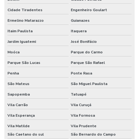
Fornecedor De Etiqueta Nylon Resinado
Cidade Tiradentes
Engenheiro Goulart
Fornecedor De Etiqueta Nylon Resinado Santa Catarina
Ermelino Matarazzo
Guianazes
Fornecedor De Etiquetas Adesivas Paraná
Itaim Paulista
Itaquera
Jardim Iguatemi
José Bonifácio
Fornecedor De Etiquetas Adesivas Sul
Moóca
Parque do Carmo
Fornecedor De Etiquetas Com Cola Hotmelt
Parque São Lucas
Parque São Rafael
Fornecedor De Etiquetas No Rio Grande Do Sul
Penha
Ponte Rasa
Fornecedor De Etiquetas Térmicas Adesivas Em Minas Gerais
São Mateus
São Miguel Paulista
Fornecedor De Ribbon Cera No Paraná
Sapopemba
Tatuapé
Fornecedor De Ribbon Misto Minas Gerais
Vila Carrão
Vila Curuçá
Fornecedor De Ribbon Resina No Sul
Vila Esperança
Vila Formosa
Fornecedor Ribbon Cera 110x74 Em Minas Gerais
Vila Matilde
Vila Prudente
Fornecedores De Etiquetas Bopp Adesiva No Paraná
São Caetano do sul
São Bernardo do Campo