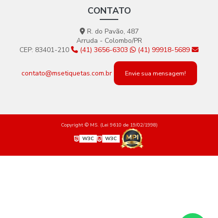
CONTATO
R. do Pavão, 487
Arruda - Colombo/PR
CEP: 83401-210
(41) 3656-6303
(41) 99918-5689
contato@msetiquetas.com.br
Envie sua mensagem!
Copyright © MS. (Lei 9610 de 19/02/1998)
W3C
W3C